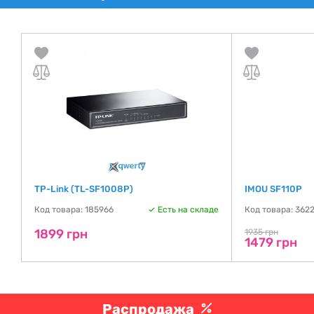
TP-Link (TL-SF1008P)
IMOU SF110P
де
Код товара: 185966
Есть на складе
Код товара: 362
1899 грн
1935 грн
1479 грн
Распродажа