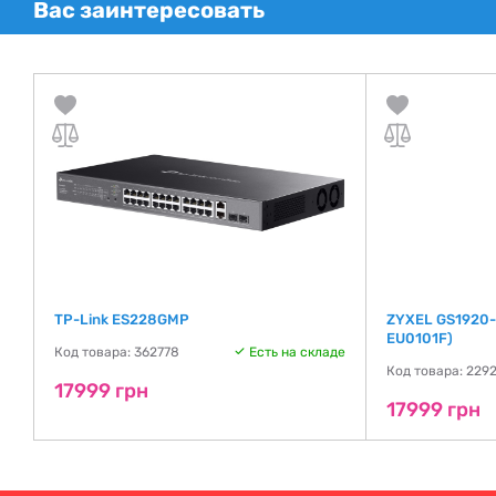
Вас заинтересовать
TP-Link ES228GMP
ZYXEL GS1920-
EU0101F)
де
Код товара: 362778
Есть на складе
Код товара: 229
17999 грн
17999 грн