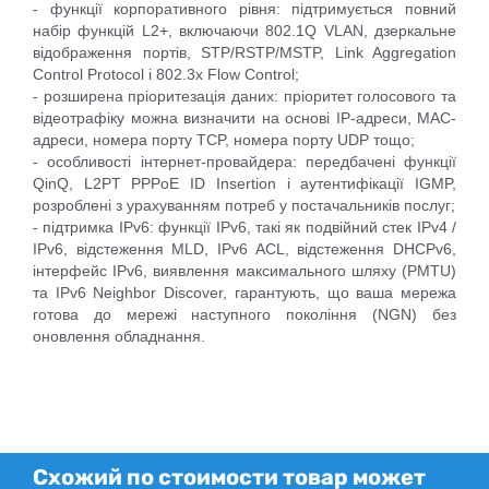
- функції корпоративного рівня: підтримується повний
набір функцій L2+, включаючи 802.1Q VLAN, дзеркальне
відображення портів, STP/RSTP/MSTP, Link Aggregation
Control Protocol і 802.3x Flow Control;
- розширена пріоритезація даних: пріоритет голосового та
відеотрафіку можна визначити на основі IP-адреси, MAC-
адреси, номера порту TCP, номера порту UDP тощо;
- особливості інтернет-провайдера: передбачені функції
QinQ, L2PT PPPoE ID Insertion і аутентифікації IGMP,
розроблені з урахуванням потреб у постачальників послуг;
- підтримка IPv6: функції IPv6, такі як подвійний стек IPv4 /
IPv6, відстеження MLD, IPv6 ACL, відстеження DHCPv6,
інтерфейс IPv6, виявлення максимального шляху (PMTU)
та IPv6 Neighbor Discover, гарантують, що ваша мережа
готова до мережі наступного покоління (NGN) без
оновлення обладнання.
Схожий по стоимости товар может