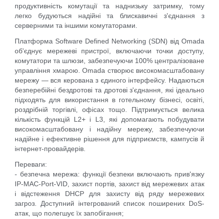
продуктивність комутації та наднизьку затримку, тому
легко будуються надійні та блискавичні з'єднання з
серверними та іншими комутаторами.
Платформа Software Defined Networking (SDN) від Omada
об'єднує мережеві пристрої, включаючи точки доступу,
комутатори та шлюзи, забезпечуючи 100% централізоване
управління хмарою. Omada створює високомасштабовану
мережу — вся керована з єдиного інтерфейсу. Надаються
безперебійні бездротові та дротові з'єднання, які ідеально
підходять для використання в готельному бізнесі, освіті,
роздрібній торгівлі, офісах тощо. Підтримується велика
кількість функцій L2+ і L3, які допомагають побудувати
високомасштабовану і надійну мережу, забезпечуючи
надійне і ефективне рішення для підприємств, кампусів й
інтернет-провайдерів.
Переваги:
- безпечна мережа: функції безпеки включають прив'язку
IP-MAC-Port-VID, захист портів, захист від мережевих атак
і відстеження DHCP для захисту від ряду мережевих
загроз. Доступний інтегрований список поширених DoS-
атак, що полегшує їх запобігання;