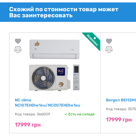
Схожий по стоимости товар может
Вас заинтересовать
NC clima
Bergen BEI12
NCI07EHDIw1eu/NCO07EHDIw1eu
де
Код товара: 357
Код товара: 366009
Есть на складе
17999 грн
17999 грн