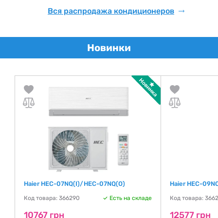
Вся распродажа кондиционеров
Новинки
Haier HEC-07NQ(I)/HEC-07NQ(O)
Haier HEC-09N
Код товара: 366290
Есть на складе
Код товара: 366
де
10767 грн
12577 грн