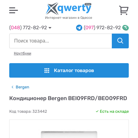
U
Интернет-магазин в Одессе
(
048
) 772-82-92
(
097
) 972-82-92
Ноутбуки
Каталог товаров
Bergen
Кондиционер Bergen BEI09FRD/BEO09FRD
Код товара:
323442
Есть на складе