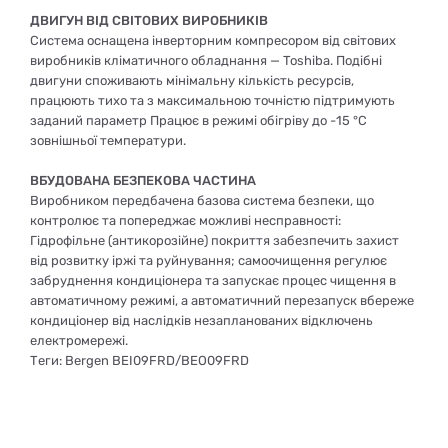
ДВИГУН ВІД СВІТОВИХ ВИРОБНИКІВ
Система оснащена інверторним компресором від світових
виробників кліматичного обладнання — Toshiba. Подібні
двигуни споживають мінімальну кількість ресурсів,
працюють тихо та з максимальною точністю підтримують
заданий параметр Працює в режимі обігріву до -15 °С
зовнішньої температури.
ВБУДОВАНА БЕЗПЕКОВА ЧАСТИНА
Виробником передбачена базова система безпеки, що
контролює та попереджає можливі несправності:
Гідрофільне (антикорозійне) покриття забезпечить захист
від розвитку іржі та руйнування; самоочищення регулює
забруднення кондиціонера та запускає процес чищення в
автоматичному режимі, а автоматичний перезапуск вбереже
кондиціонер від наслідків незапланованих відключень
електромережі.
Теги: Bergen BEI09FRD/BEO09FRD