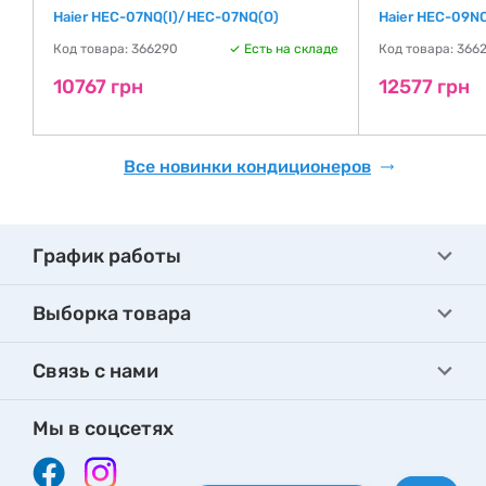
Haier HEC-07NQ(I)/HEC-07NQ(O)
Haier HEC-09N
де
Код товара: 366290
Есть на складе
Код товара: 366
10767 грн
12577 грн
Все новинки кондиционеров
График работы
Выборка товара
Связь с нами
Мы в соцсетях