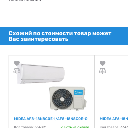
Схожий по стоимости товар может
Вас заинтересовать
MIDEA AF8-18N8C0E-I/AF8-18N8C0E-O
MIDEA AF6-18
де
Код товара: 334891
Есть на складе
Код товара: 334