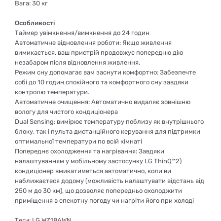
Вага: 30 кг
Особливості
Таймер увімкнення/вимкнення до 24 годин
Автоматичне відновлення роботи: Якщо живлення
вимикається, ваш пристрій продовжує попередню дію
незабаром після відновлення живлення.
Режим сну допомагає вам заснути комфортно: Забезпечте
собі до 10 годин спокійного та комфортного сну завдяки
контролю температури.
Автоматичне очищення: Автоматично видаляє зовнішню
вологу для чистого кондиціонера
Dual Sensing: вимірює температуру поблизу як внутрішнього
блоку, так і пульта дистанційного керування для підтримки
оптимальної температури по всій кімнаті
Попереднє охолодження та нагрівання: Завдяки
налаштуванням у мобільному застосунку LG ThinQ™2)
кондиціонер вмикатиметься автоматично, коли ви
наближаєтеся додому (можливість налаштувати відстань від
250 м до 30 км), що дозволяє попередньо охолоджити
приміщення в спекотну погоду чи нагріти його при холоді
Теги: LG WZ18AWN