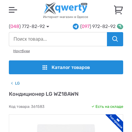
U
Интернет-магазин в Одессе
(
048
) 772-82-92
(
097
) 972-82-92
Ноутбуки
Каталог товаров
LG
Кондиционер LG WZ18AWN
Код товара:
361583
Есть на складе