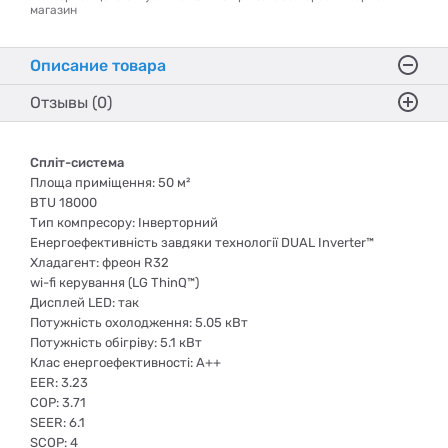
магазин
Описание товара
Отзывы (0)
Спліт-система
Площа приміщення: 50 м²
BTU 18000
Тип компресору: Інверторний
Енергоефективність завдяки технології DUAL Inverter™
Хладагент: фреон R32
wi-fi керування (LG ThinQ™)
Дисплей LED: так
Потужність охолодження: 5.05 кВт
Потужність обігріву: 5.1 кВт
Клас енергоефективності: A++
EER: 3.23
COP: 3.71
SEER: 6.1
SCOP: 4