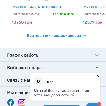
Haier HEC-07NQ(I)/HEC-07NQ(O)
Haier HEC-09N
де
Код товара: 366290
Есть на складе
Код товара: 366
10768 грн
12579 грн
Все новинки кондиционеров
График работы
Выборка товара
Связь с нами
Мы в соцсетях