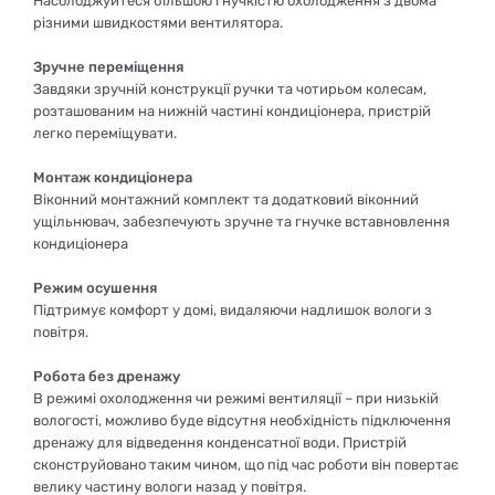
Насолоджуйтеся більшою гнучкістю охолодження з двома
різними швидкостями вентилятора.
Зручне переміщення
Завдяки зручній конструкції ручки та чотирьом колесам,
розташованим на нижній частині кондиціонера, пристрій
легко переміщувати.
Монтаж кондиціонера
Віконний монтажний комплект та додатковий віконний
ущільнювач, забезпечують зручне та гнучке вставновлення
кондиціонера
Режим осушення
Підтримує комфорт у домі, видаляючи надлишок вологи з
повітря.
Робота без дренажу
В режимі охолодження чи режимі вентиляції – при низькій
вологості, можливо буде відсутня необхідність підключення
дренажу для відведення конденсатної води. Пристрій
сконструйовано таким чином, що під час роботи він повертає
велику частину вологи назад у повітря.