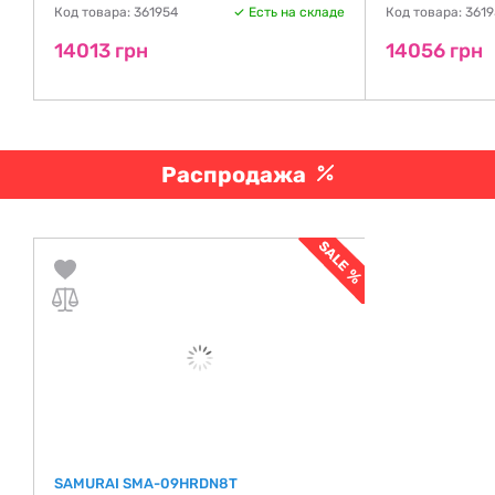
Код товара: 361954
Есть на складе
Код товара: 361
де
14013 грн
14056 грн
Распродажа
SAMURAI SMA-09HRDN8T