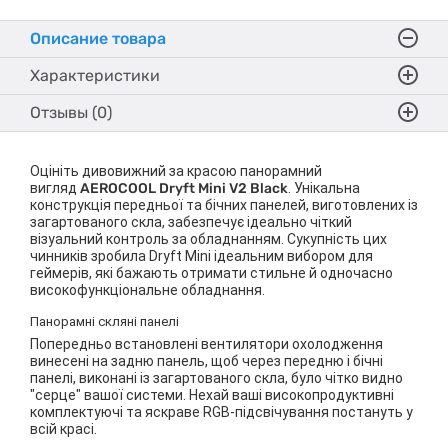
Описание товара
Характеристики
Отзывы (0)
Оцініть дивовижний за красою панорамний
вигляд
AEROCOOL Dryft Mini V2 Black
. Унікальна
конструкція передньої та бічних панелей, виготовлених із
загартованого скла, забезпечує ідеально чіткий
візуальний контроль за обладнанням. Сукупність цих
чинників зробила Dryft Mini ідеальним вибором для
геймерів, які бажають отримати стильне й одночасно
високофункціональне обладнання.
Панорамні скляні панелі
Попередньо встановлені вентилятори охолодження
винесені на задню панель, щоб через передню і бічні
панелі, виконані із загартованого скла, було чітко видно
"серце" вашої системи. Нехай ваші високопродуктивні
комплектуючі та яскраве RGB-підсвічування постануть у
всій красі.