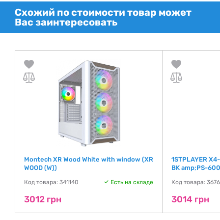
Схожий по стоимости товар может
Вас заинтересовать
Montech XR Wood White with window (XR
1STPLAYER X4-
WOOD (W))
BK amp;PS-600
де
Код товара: 341140
Есть на складе
Код товара: 367
3012 грн
3014 грн