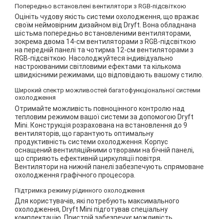
Попередньо встановлені вентилятори з RGB-підсвіткою
Оцініть чудову якість системи охолодження, що вражає
своїм неймовірним дизайном від Dryft. Вона обладнана
шістьма попередньо встановленими вентиляторами,
зокрема двома 14-см вентиляторами з RGB-підсвіткою
на передній панелі та чотирма 12-см вентиляторами з
RGB-підсвіткою. Насолоджуйтеся індивідуально
настроюваними світловими ефектами та кількома
швидкісними режимами, що відповідають вашому стилю.
Широкий спектр можливостей багатофункціональної системи
охолодження
Отримайте можливість повноцінного контролю над
тепловим режимом вашої системи за допомогою Dryft
Mini. Конструкція розрахована на встановлення до 9
вентиляторів, що гарантують оптимальну
продуктивність системи охолодження. Корпус
оснащений вентиляційними отворами на бічній панелі,
що сприяють ефективній циркуляції повітря.
Вентилятори на нижній панелі забезпечують спрямоване
охолодження графічного процесора.
Підтримка режиму рідинного охолодження
Для користувачів, які потребують максимального
охолодження, Dryft Mini підготував спеціальну
комплектацію. Пристрій забезпечує можливість