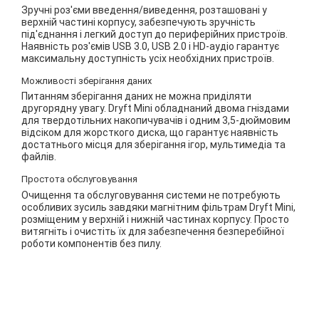
Зручні роз'єми введення/виведення, розташовані у
верхній частині корпусу, забезпечують зручність
під'єднання і легкий доступ до периферійних пристроїв.
Наявність роз'ємів USB 3.0, USB 2.0 і HD-аудіо гарантує
максимальну доступність усіх необхідних пристроїв.
Можливості зберігання даних
Питанням зберігання даних не можна приділяти
другорядну увагу. Dryft Mini обладнаний двома гніздами
для твердотільних накопичувачів і одним 3,5-дюймовим
відсіком для жорсткого диска, що гарантує наявність
достатнього місця для зберігання ігор, мультимедіа та
файлів.
Простота обслуговування
Очищення та обслуговування системи не потребують
особливих зусиль завдяки магнітним фільтрам Dryft Mini,
розміщеним у верхній і нижній частинах корпусу. Просто
витягніть і очистіть їх для забезпечення безперебійної
роботи компонентів без пилу.