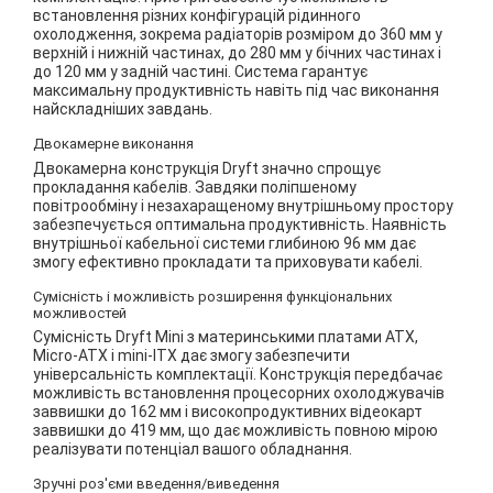
встановлення різних конфігурацій рідинного
охолодження, зокрема радіаторів розміром до 360 мм у
верхній і нижній частинах, до 280 мм у бічних частинах і
до 120 мм у задній частині. Система гарантує
максимальну продуктивність навіть під час виконання
найскладніших завдань.
Двокамерне виконання
Двокамерна конструкція Dryft значно спрощує
прокладання кабелів. Завдяки поліпшеному
повітрообміну і незахаращеному внутрішньому простору
забезпечується оптимальна продуктивність. Наявність
внутрішньої кабельної системи глибиною 96 мм дає
змогу ефективно прокладати та приховувати кабелі.
Сумісність і можливість розширення функціональних
можливостей
Сумісність Dryft Mini з материнськими платами ATX,
Micro-ATX і mini-ITX дає змогу забезпечити
універсальність комплектації. Конструкція передбачає
можливість встановлення процесорних охолоджувачів
заввишки до 162 мм і високопродуктивних відеокарт
заввишки до 419 мм, що дає можливість повною мірою
реалізувати потенціал вашого обладнання.
Зручні роз'єми введення/виведення