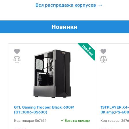
Вся распродажа корпусов
Новинки
)
GTL Gaming Trooper, Black, 600W
1STPLAYER X4-
(GTL1806-GS600)
BK amp;PS-600
де
Код товара: 367674
Есть на складе
Код товара: 367