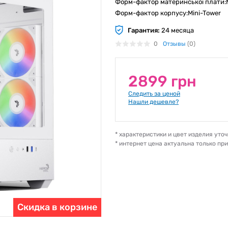
Форм-фактор материнської плати:Mi
Форм-фактор корпусу:Mini-Tower
Гарантия:
24 месяца
0
Отзывы
(0)
2899 грн
Следить за ценой
Нашли дешевле?
* характеристики и цвет изделия ут
* интернет цена актуальна только пр
Скидка в корзине