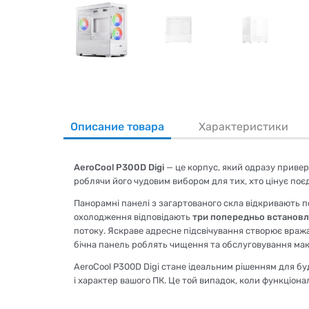
Описание товара
Характеристики
AeroCool P300D Digi
— це корпус, який одразу привер
роблячи його чудовим вибором для тих, хто цінує поє
Панорамні панелі з загартованого скла відкривають п
охолодження відповідають
три попередньо встанов
потоку. Яскраве адресне підсвічування створює вражаю
бічна панель роблять чищення та обслуговування ма
AeroCool P300D Digi стане ідеальним рішенням для буд
і характер вашого ПК. Це той випадок, коли функціонал