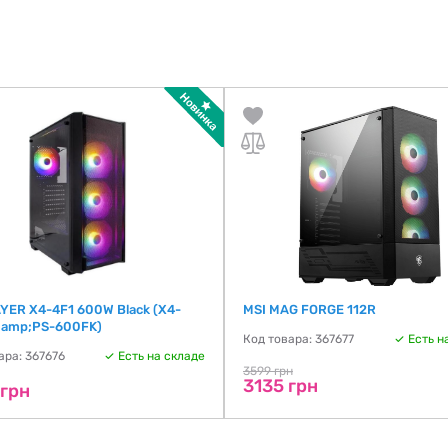
YER X4-4F1 600W Black (X4-
MSI MAG FORGE 112R
 amp;PS-600FK)
Код товара: 367677
Есть н
ара: 367676
Есть на складе
3599 грн
3135 грн
 грн