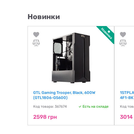
Новинки
GTL Gaming Trooper, Black, 600W
1STPLA
(GTL1806-GS600)
4F1-BK
ть на складе
Код товара: 367674
Есть на складе
Код тов
2598 грн
3014