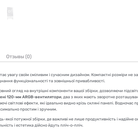
Отзывы (0)
тає увагу своїм сміливим і сучасним дизайном. Компактні розміри не 
днання функціональності та зовнішньої привабливості.
овний огляд на внутрішні компоненти вашої збірки, дозволяючи підсвіт
лені 120-мм ARGB-вентилятори
, два з яких мають зворотне розташува
чі світлові ефекти, які ідеально видно крізь скляні панелі. Водночас
ксимально простим і зручним.
ь-якої потужної збірки, де важливі не лише продуктивність і надійне 
ьність і естетика дійсно йдуть пліч-о-пліч.