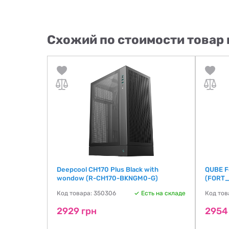
Схожий по стоимости товар 
ndow
Deepcool CH170 Plus Black with
QUBE F
wondow (R-CH170-BKNGM0-G)
(FORT
ть на складе
Код товара: 350306
Есть на складе
Код тов
2929 грн
2954