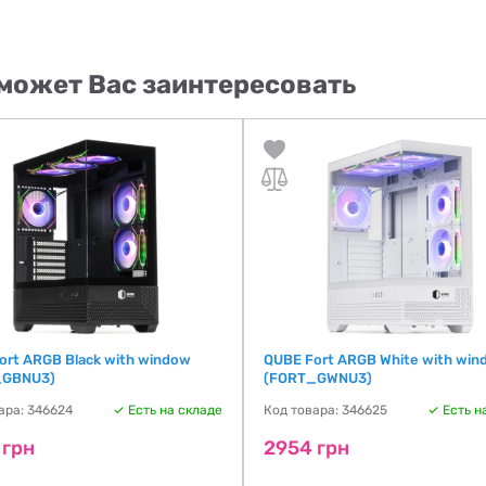
может Вас заинтересовать
ort ARGB Black with window
QUBE Fort ARGB White with win
_GBNU3)
(FORT_GWNU3)
ара: 346624
Есть на складе
Код товара: 346625
Есть н
 грн
2954 грн