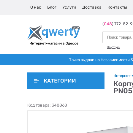
О нас
Блог
Услуги
Доставка
Контакты
(
048
) 772-82-9
Интернет-магазин в Одессе
Ноутбуки
Точка выдачи на Независимости 5 
Интернет-
КАТЕГОРИИ
Корпу
PN05
Код товара:
348868