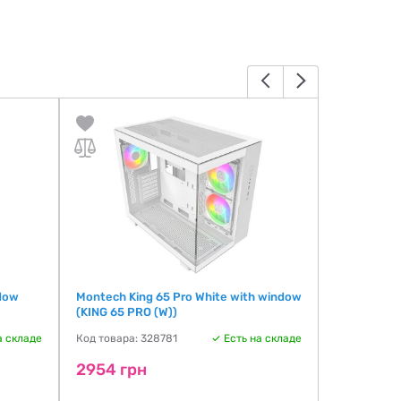
dow
Montech King 65 Pro White with window
Gamemax Cl
(KING 65 PRO (W))
(CLAW 460
а складе
Код товара: 328781
Есть на складе
Код товара:
2954 грн
2978 гр