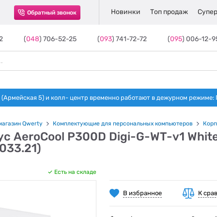
Новинки
Топ продаж
Супер
Обратный звонок
2
(
048
) 706-52-25
(
093
) 741-72-72
(
095
) 006-12-9
(Армейская 5) и колл- центр временно работают в дежурном режиме: Пн-п
магазин Qwerty
Комплектующие для персональных компьютеров
Корп
с AeroCool P300D Digi-G-WT-v1 Whit
033.21)
Есть на складе
В избранное
К сра