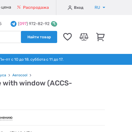
 цена
RU
Распродажа
Вход
5
(
097
) 972-82-92
Найти товар
т с 10 до 18. суббота с 11 до 17.
уса
Aerocool
e with window (ACCS-
внению