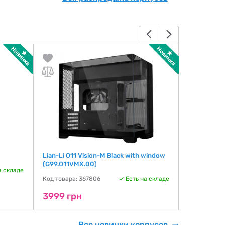
Lian-Li O11 Vision-M Black with window
Lian-Li Vec
(G99.O11VMX.00)
window (G9
а складе
Код товара: 367806
Есть на складе
Код товара:
3999 грн
4299 гр
Все новинки корпусов