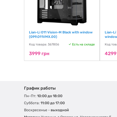
Lian-Li O11 Vision-M Black with window
Lian-Li
(G99.O11VMX.00)
window
ть на складе
Код товара: 367806
Есть на складе
Код тов
3999 грн
4299
График работы
Пн-Пт:
10:00 до 18:00
Суббота:
11:00 до 17:00
Воскресенье -
выходной