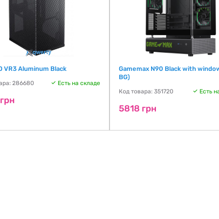
 VR3 Aluminum Black
Gamemax N90 Black with windo
BG)
ара: 286680
Есть на складе
Код товара: 351720
Есть н
 грн
5818 грн