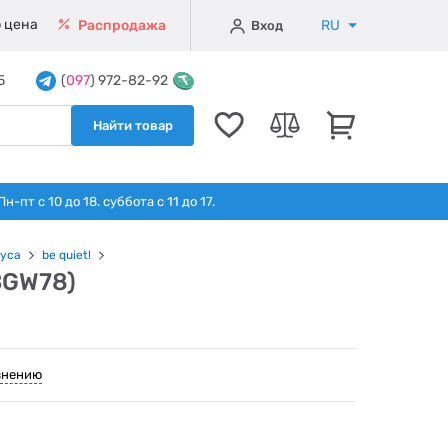
 цена
RU
Распродажа
Вход
5
(
097
) 972-82-92
Найти товар
т с 10 до 18. суббота с 11 до 17.
уса
be quiet!
(BGW78)
внению