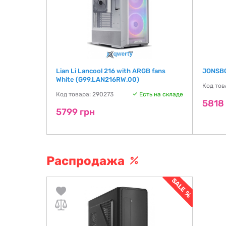
ex ARGB
Lian Li Lancool 216 with ARGB fans
JONSBO
T-PERUN-4F-
White (G99.LAN216RW.00)
Код тов
Код товара: 290273
Есть на складе
5818
ть на складе
5799 грн
Распродажа