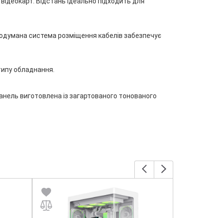
 відеокарт. Відстань ідеально підходить для
Продумана система розміщення кабелів забезпечує
 типу обладнання.
панель виготовлена із загартованого тонованого