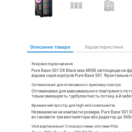
Описание товара
Характеристики
Яскраве підсвічування
Pure Base 501 DX Black має ARGB світлодіоди на фр
відома серія корпусів Pure Base 501. Фронтальна 
Оптимізовані для інтенсивного припливу повітря
Оптимізовані для максимального повітряного пото
тільки зменшують турбулентність потоку, а й заб
Вражаючий простір для high-end компонентів
Незважаючи на компактні розміри, Pure Base 501 D
встановити три вентилятори або радіатор до 360m
VGA вертикально! З поворотними слотами PCIe