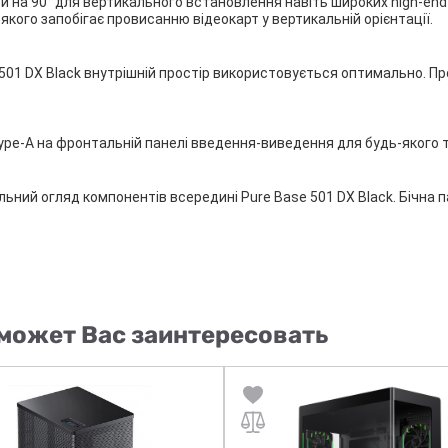
и на 90° для вертикального встановлення навіть широких high-end
а якого запобігає провисанню відеокарт у вертикальній орієнтації.
se 501 DX Black внутрішній простір використовується оптимально. 
2 Type-A на фронтальній панелі введення-виведення для будь-якого
льний огляд компонентів всередині Pure Base 501 DX Black. Бічна 
может Вас заинтересовать