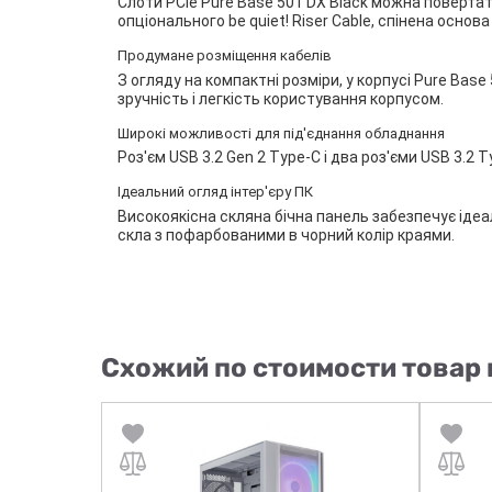
Слоти PCIe Pure Base 501 DX Black можна повертат
опціонального be quiet! Riser Cable, спінена основ
Продумане розміщення кабелів
З огляду на компактні розміри, у корпусі Pure Ba
зручність і легкість користування корпусом.
Широкі можливості для під'єднання обладнання
Роз'єм USB 3.2 Gen 2 Type-C і два роз'єми USB 3.
Ідеальний огляд інтер'єру ПК
Високоякісна скляна бічна панель забезпечує ідеа
скла з пофарбованими в чорний колір краями.
Схожий по стоимости товар 