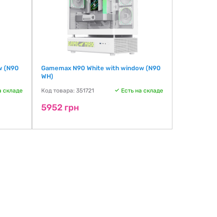
w (N90
Gamemax N90 White with window (N90
LIAN LI SU
WH)
Код товара:
а складе
Код товара: 351721
Есть на складе
5999 гр
5952 грн