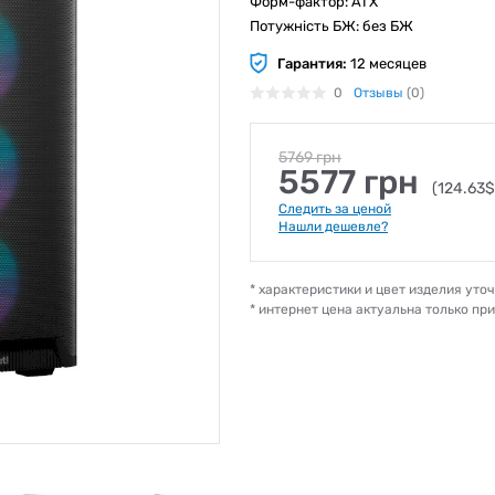
Форм-фактор: ATX
Потужність БЖ: без БЖ
Гарантия:
12 месяцев
0
Отзывы
(0)
5769 грн
5577 грн
(124.63$
Следить за ценой
Нашли дешевле?
* характеристики и цвет изделия ут
* интернет цена актуальна только пр