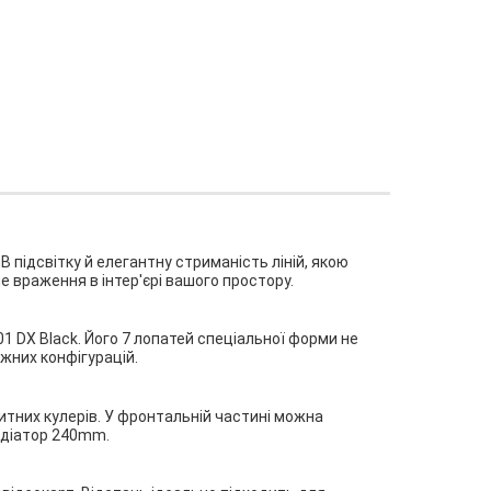
 підсвітку й елегантну стриманість ліній, якою
е враження в інтер'єрі вашого простору.
 DX Black. Його 7 лопатей спеціальної форми не
жних конфігурацій.
ритних кулерів. У фронтальній частині можна
радіатор 240mm.