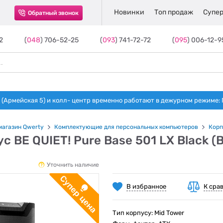
Новинки
Топ продаж
Супер
Обратный звонок
2
(
048
) 706-52-25
(
093
) 741-72-72
(
095
) 006-12-9
(Армейская 5) и колл- центр временно работают в дежурном режиме: Пн-п
магазин Qwerty
Комплектующие для персональных компьютеров
Корп
с BE QUIET! Pure Base 501 LX Black 
Уточнить наличие
В избранное
К сра
Тип корпусу: Mid Tower