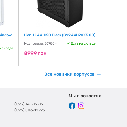
 window
Lian-Li A4-H2O Black (G99.A4H2OX5.00)
Lian-Li A4-
(G99.A4H2
Код товара: 367804
Есть на складе
а складе
Код товара:
8999 грн
8999 гр
Все новинки корпусов
Мы в соцсетях
(093) 741-72-72
(095) 006-12-95