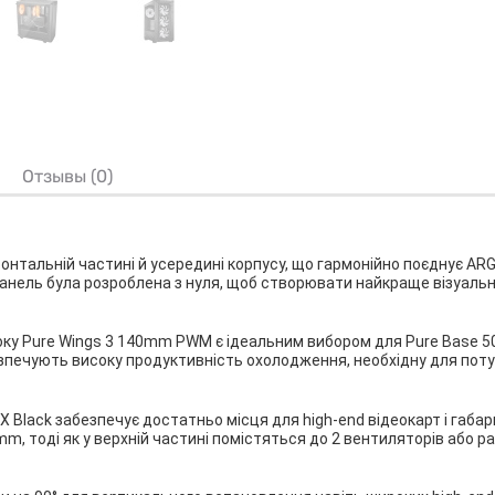
Отзывы (0)
онтальній частині й усередині корпусу, що гармонійно поєднує ARGB
панель була розроблена з нуля, щоб створювати найкраще візуальн
ку Pure Wings 3 140mm PWM є ідеальним вибором для Pure Base 501
езпечують високу продуктивність охолодження, необхідну для поту
X Black забезпечує достатньо місця для high-end відеокарт і габа
m, тоді як у верхній частині помістяться до 2 вентиляторів або 