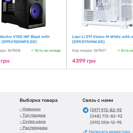
 Vector V150 INF Black with
Lian-Li O11 Vision-M White with
 (G99.V150INFX.00)
(G99.O11VMW.00)
ара: 367808
Есть на складе
Код товара: 367807
Есть н
 грн
4399 грн
Выборка товара
Связь с нами
- Новинки
(097) 972-82-92
- Топ продаж
(048) 772-82-92
- Супер цена
(095) 006-12-95
- Распродажа
Написать директору