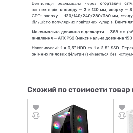
Вентиляція реалізована через
огортаючі сітч
вентиляторів:
спереду — 2 × 120 мм
,
зверху — 3
СРО:
зверху — 120/140/240/280/360 мм
,
ззаду
більшістю популярних повітряних кулерів.
Вентилят
Максимальна довжина відеокарти — 388 мм
(а
живлення — ATX PS2 (максимальна довжина 150
Накопичувачі:
1 × 3,5" HDD
та
1 × 2,5" SSD
. Пере
знімних пилових фільтри
(знімаються без інструм
Схожий по стоимости товар 