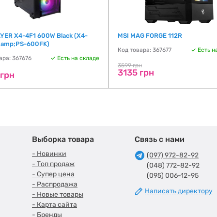
YER X4-4F1 600W Black (X4-
MSI MAG FORGE 112R
 amp;PS-600FK)
Код товара: 367677
Есть н
ара: 367676
Есть на складе
3599 грн
3135 грн
 грн
Выборка товара
Связь с нами
- Новинки
(097) 972-82-92
- Топ продаж
(048) 772-82-92
- Супер цена
(095) 006-12-95
- Распродажа
Написать директору
- Новые товары
- Карта сайта
- Бренды