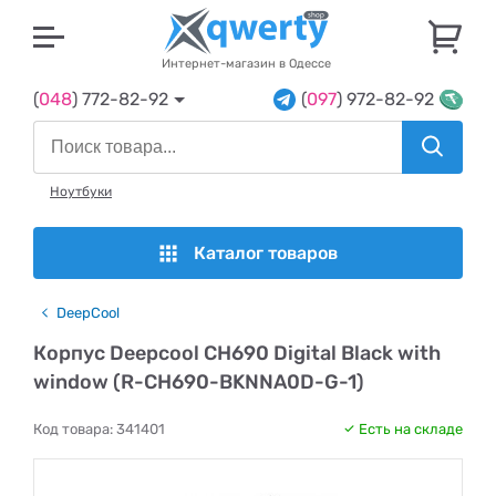
U
Интернет-магазин в Одессе
(
048
) 772-82-92
(
097
) 972-82-92
Ноутбуки
Каталог товаров
DeepCool
Корпус Deepcool CH690 Digital Black with
window (R-CH690-BKNNA0D-G-1)
Код товара:
341401
Есть на складе