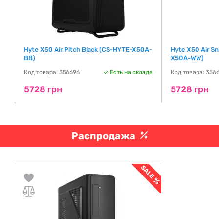
Hyte X50 Air Pitch Black (CS-HYTE-X50A-
Hyte X50 Air S
BB)
X50A-WW)
де
Код товара: 356696
Есть на складе
Код товара: 356
5728 грн
5728 грн
Распродажа