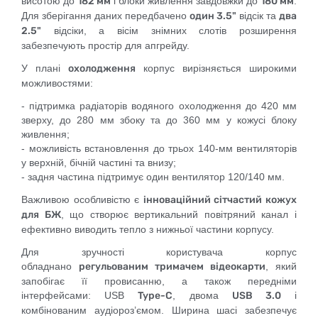
висотою до
182 мм
і блоки живлення завдовжки до
180 мм
.
Для зберігання даних передбачено
один 3.5"
відсік та
два
2.5"
відсіки, а вісім знімних слотів розширення
забезпечують простір для апгрейду.
У плані
охолодження
корпус вирізняється широкими
можливостями:
- підтримка радіаторів водяного охолодження до 420 мм
зверху, до 280 мм збоку та до 360 мм у кожусі блоку
живлення;
- можливість встановлення до трьох 140-мм вентиляторів
у верхній, бічній частині та внизу;
- задня частина підтримує один вентилятор 120/140 мм.
Важливою особливістю є
інноваційний сітчастий кожух
для БЖ
, що створює вертикальний повітряний канал і
ефективно виводить тепло з нижньої частини корпусу.
Для зручності користувача корпус
обладнано
регульованим тримачем відеокарти
, який
запобігає її провисанню, а також передніми
інтерфейсами: USB
Type-C
, двома
USB 3.0
і
комбінованим аудіороз’ємом. Ширина шасі забезпечує