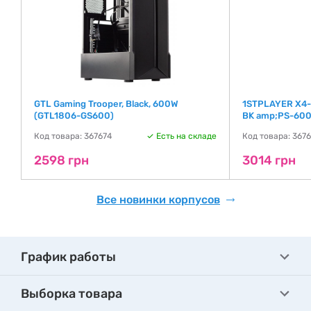
)
GTL Gaming Trooper, Black, 600W
1STPLAYER X4-
(GTL1806-GS600)
BK amp;PS-600
де
Код товара: 367674
Есть на складе
Код товара: 367
2598 грн
3014 грн
Все новинки корпусов
График работы
Выборка товара