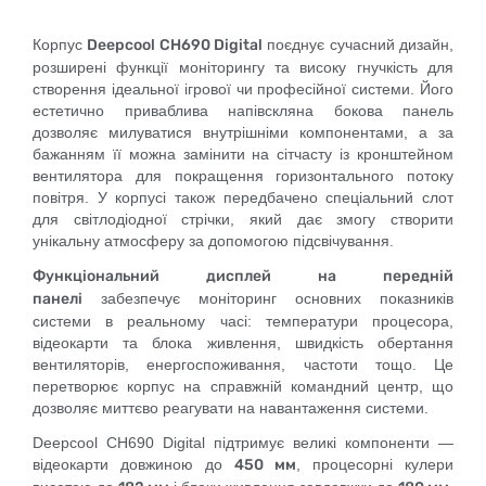
Корпус
Deepcool CH690 Digital
поєднує сучасний дизайн,
розширені функції моніторингу та високу гнучкість для
створення ідеальної ігрової чи професійної системи. Його
естетично приваблива напівскляна бокова панель
дозволяє милуватися внутрішніми компонентами, а за
бажанням її можна замінити на сітчасту із кронштейном
вентилятора для покращення горизонтального потоку
повітря. У корпусі також передбачено спеціальний слот
для світлодіодної стрічки, який дає змогу створити
унікальну атмосферу за допомогою підсвічування.
Функціональний дисплей на передній
панелі
забезпечує моніторинг основних показників
системи в реальному часі: температури процесора,
відеокарти та блока живлення, швидкість обертання
вентиляторів, енергоспоживання, частоти тощо. Це
перетворює корпус на справжній командний центр, що
дозволяє миттєво реагувати на навантаження системи.
Deepcool CH690 Digital підтримує великі компоненти —
відеокарти довжиною до
450 мм
, процесорні кулери