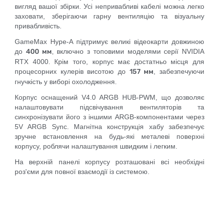
вигляд вашої збірки. Усі непривабливі кабелі можна легко
заховати, зберігаючи гарну вентиляцію та візуальну
привабливість.
GameMax Hype-A підтримує великі відеокарти довжиною
до
400 мм
, включно з топовими моделями серії NVIDIA
RTX 4000. Крім того, корпус має достатньо місця для
процесорних кулерів висотою до
157 мм
, забезпечуючи
гнучкість у виборі охолодження.
Корпус оснащений V4.0 ARGB HUB-PWM, що дозволяє
налаштовувати підсвічування вентиляторів та
синхронізувати його з іншими ARGB-компонентами через
5V ARGB Sync. Магнітна конструкція хабу забезпечує
зручне встановлення на будь-які металеві поверхні
корпусу, роблячи налаштування швидким і легким.
На верхній панелі корпусу розташовані всі необхідні
роз'єми для повної взаємодії із системою.