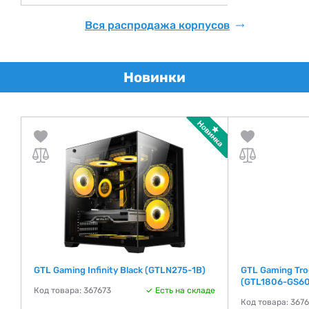
Вся распродажа корпусов
Новинки
)
GTL Gaming Infinity Black (GTLN275-1B)
GTL Gaming Tro
(GTL1806-GS6
де
Код товара: 367673
Есть на складе
Код товара: 367