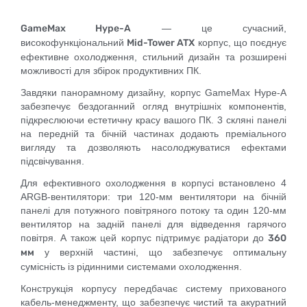
GameMax Hype-A
— це сучасний,
високофункціональний
Mid-Tower ATX
корпус, що поєднує
ефективне охолодження, стильний дизайн та розширені
можливості для збірок продуктивних ПК.
Завдяки панорамному дизайну, корпус GameMax Hype-A
забезпечує бездоганний огляд внутрішніх компонентів,
підкреслюючи естетичну красу вашого ПК. 3 скляні панелі
на передній та бічній частинах додають преміального
вигляду та дозволяють насолоджуватися ефектами
підсвічування.
Для ефективного охолодження в корпусі встановлено 4
ARGB-вентилятори: три 120-мм вентилятори на бічній
панелі для потужного повітряного потоку та один 120-мм
вентилятор на задній панелі для відведення гарячого
повітря. А також цей корпус підтримує радіатори до
360
мм
у верхній частині, що забезпечує оптимальну
сумісність із рідинними системами охолодження.
Конструкція корпусу передбачає систему прихованого
кабель-менеджменту, що забезпечує чистий та акуратний