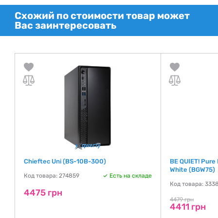
Схожий по стоимости товар может
Вас заинтересовать
F
Chieftec Uni (BS-10B-300)
BE QUIET! Pure
White (BGW75)
Код товара: 274859
Есть на складе
де
Код товара: 333
4475 грн
4479 грн
4411 грн