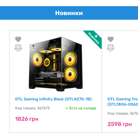
Новинки
)
GTL Gaming Infinity Black (GTLN275-1B)
GTL Gaming Tro
(GTL1806-GS6
де
Код товара: 367673
Есть на складе
Код товара: 367
1826 грн
2598 грн