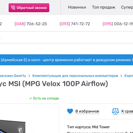
Новинки
Топ продаж
Супер
Обратный звонок
2
(
048
) 706-52-25
(
093
) 741-72-72
(
095
) 006-12-9
(Армейская 5) и колл- центр временно работают в дежурном режиме: Пн-п
магазин Qwerty
Комплектующие для персональных компьютеров
Корп
с MSI (MPG Velox 100P Airflow)
Есть на складе
В избранное
К сра
Тип корпуса: Mid Tower