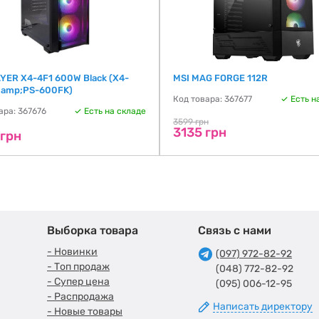
YER X4-4F1 600W Black (X4-
MSI MAG FORGE 112R
 amp;PS-600FK)
Код товара: 367677
Есть н
ара: 367676
Есть на складе
3599 грн
3135 грн
 грн
Выборка товара
Связь с нами
- Новинки
(097) 972-82-92
- Топ продаж
(048) 772-82-92
- Супер цена
(095) 006-12-95
- Распродажа
Написать директору
- Новые товары