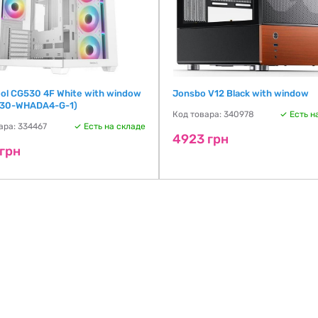
ol CG530 4F White with window
Jonsbo V12 Black with window
30-WHADA4-G-1)
Код товара: 340978
Есть н
ара: 334467
Есть на складе
4923 грн
 грн