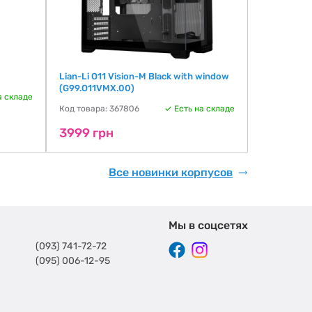
Lian-Li O11 Vision-M Black with window
Lian-Li Vec
(G99.O11VMX.00)
window (G9
а складе
Код товара: 367806
Есть на складе
Код товара:
3999 грн
4299 гр
Все новинки корпусов
Мы в соцсетях
(093) 741-72-72
(095) 006-12-95