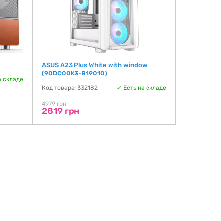
ASUS A23 Plus White with window
Cougar Duo
(90DC00K3-B19010)
window (Du
а складе
Код товара: 332182
Есть на складе
Код товара:
4979 грн
4999 грн
2819 грн
3818 гр