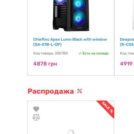
White with
Chieftec Apex Lumo Black with window
Deepco
)
(GA-01B-L-OP)
(R-CG5
ть на складе
Код товара: 330780
Есть на складе
Код тов
4878 грн
4919
Распродажа