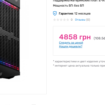
Поддержка материнских плат: E-ATX
Мощность БП: без БП
Гарантия:
12 месяцев
0
Отзывы
(0)
4858 грн
(108.5
Следить за ценой
Нашли дешевле?
* характеристики и цвет изделия ут
* интернет цена актуальна только пр