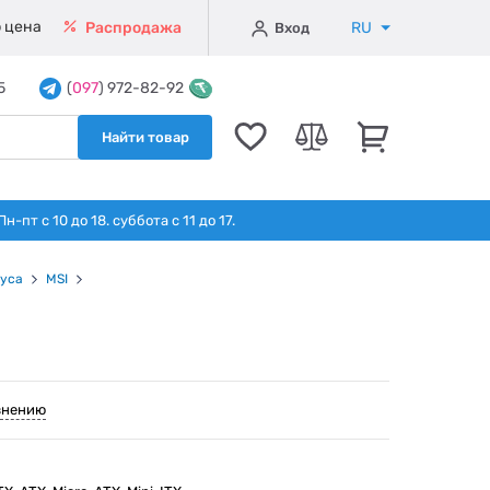
 цена
RU
Распродажа
Вход
5
(
097
) 972-82-92
Найти товар
т с 10 до 18. суббота с 11 до 17.
уса
MSI
внению