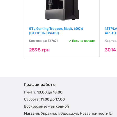
GTL Gaming Trooper, Black, 600W
1STPLA
(GTL1806-GS600)
4F1-BK
ть на складе
Код товара: 367674
Есть на складе
Код тов
2598 грн
3014
График работы
Пн-Пт:
10:00 до 18:00
Суббота:
11:00 до 17:00
Воскресенье -
выходной
Магазин:
Украина, г.Одесса,ул. Независимости 5.