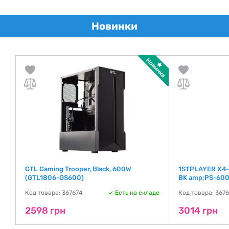
Новинки
)
GTL Gaming Trooper, Black, 600W
1STPLAYER X4-
(GTL1806-GS600)
BK amp;PS-600
де
Код товара: 367674
Есть на складе
Код товара: 367
2598 грн
3014 грн