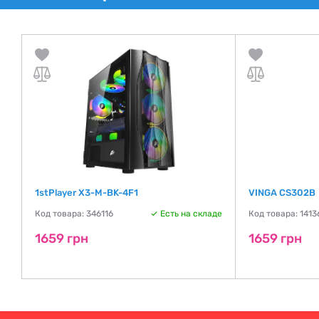
1stPlayer X3-M-BK-4F1
VINGA CS302B
Код товара: 346116
Есть на складе
Код товара: 1413
де
1659 грн
1659 грн