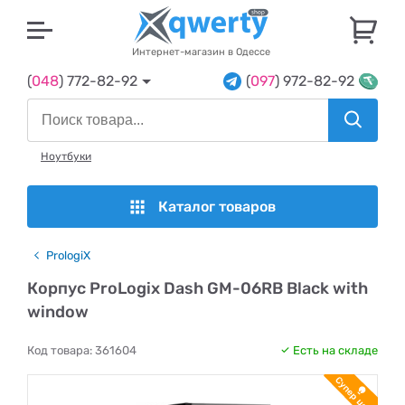
U
Интернет-магазин в Одессе
(
048
) 772-82-92
(
097
) 972-82-92
Ноутбуки
Каталог товаров
PrologiX
Корпус ProLogix Dash GM-06RB Black with
window
Код товара:
361604
Есть на складе