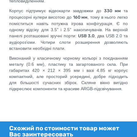
тепловиділенням.
Корпус підтримує відеокарти завдовжки до
330 мм
та
процесорні кулери висотою до
160 мм
, тому в нього легко
поміститься навіть потужна ігрова конфігурація. Є по
одному відсіку для 3.5" і 2.5" накопичувачів. На верхній
панелі розташовані зручні порти:
USB 3.0
, два USB 2.0 та
аудіороз’єми. Чотири слоти розширення дозволяють
встановити необхідні плати.
Виконаний у класичному чорному кольорі з поєднанням
металу (0.6 мм), пластику та загартованого скла. При
габаритах 420 × 212 × 395 мм і вазі 4.85 кг корпус
компактний, але просторий усередині, добре підходить
для більшості сучасних збірок. Скляне вікно вигідно
підкреслює компоненти та красиве ARGB-підсвічування.
Схожий по стоимости товар может
Вас заинтересовать