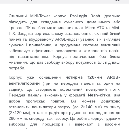
Стильний Midi-Tower корпус
ProLogix Dash
ідеально
підходить для складання сучасного домашнього або
ігрового ПК на базі материнських плат Micro-ATX та Mini-
ITX. Завдяки вертикальному встановленню, скляній бічній
панелі та вбудованому ARGB-підсвічуванню він виглядає
сучасно і привабливо, а продумана система вентиляції
забезпечує ефективне охолодження компонентів навіть
під навантаженням. Корпус постачається без блока
живлення, що дає свободу вибору потужності БЖ під ваші
потреби.
Корпус уже оснащений
чотирма 120-мм ARGB-
вентиляторами
(три на передній панелі та один на
задній), що створюють ефективний повітряний потік.
Передня панель виконана у форматі
Mesh-сітки
, яка
добре пропускає повітря. Ви можете додатково
встановити вентилятори зверху (до 2×140 мм) та знизу
(2×120 мм), а також радіатори рідинного охолодження до
280 мм як спереду, так і зверху. Це робить корпус чудовим
вибором для процесорів і відеокарт з високим