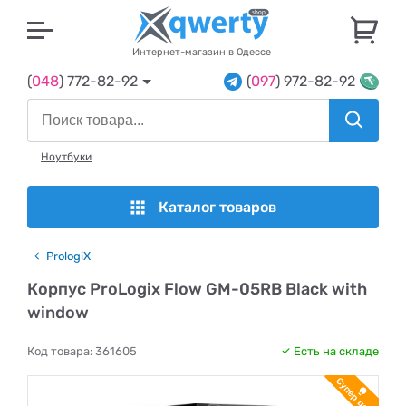
U
Интернет-магазин в Одессе
(
048
) 772-82-92
(
097
) 972-82-92
Ноутбуки
Каталог товаров
PrologiX
Корпус ProLogix Flow GM-05RB Black with
window
Код товара:
361605
Есть на складе