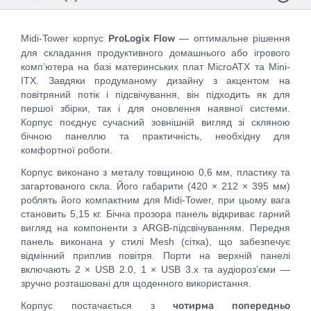
Midi-Tower корпус
ProLogix Flow
— оптимальне рішення
для складання продуктивного домашнього або ігрового
комп’ютера на базі материнських плат MicroATX та Mini-
ITX. Завдяки продуманому дизайну з акцентом на
повітряний потік і підсвічування, він підходить як для
першої збірки, так і для оновлення наявної системи.
Корпус поєднує сучасний зовнішній вигляд зі скляною
бічною панеллю та практичність, необхідну для
комфортної роботи.
Корпус виконано з металу товщиною 0,6 мм, пластику та
загартованого скла. Його габарити (420 × 212 × 395 мм)
роблять його компактним для Midi-Tower, при цьому вага
становить 5,15 кг. Бічна прозора панель відкриває гарний
вигляд на компоненти з ARGB-підсвічуванням. Передня
панель виконана у стилі Mesh (сітка), що забезпечує
відмінний приплив повітря. Порти на верхній панелі
включають 2 × USB 2.0, 1 × USB 3.x та аудіороз’єми —
зручно розташовані для щоденного використання.
Корпус постачається з
чотирма попередньо