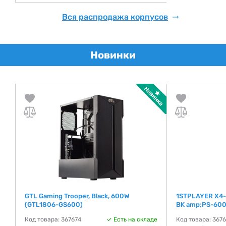
Вся распродажа корпусов
Новинки
)
GTL Gaming Trooper, Black, 600W
1STPLAYER X4-
(GTL1806-GS600)
BK amp;PS-600
де
Код товара: 367674
Есть на складе
Код товара: 367