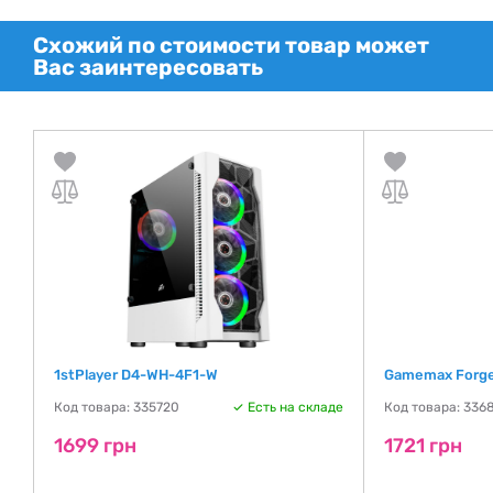
Схожий по стоимости товар может
Вас заинтересовать
1stPlayer D4-WH-4F1-W
Gamemax Forge
де
Код товара: 335720
Есть на складе
Код товара: 336
1699 грн
1721 грн