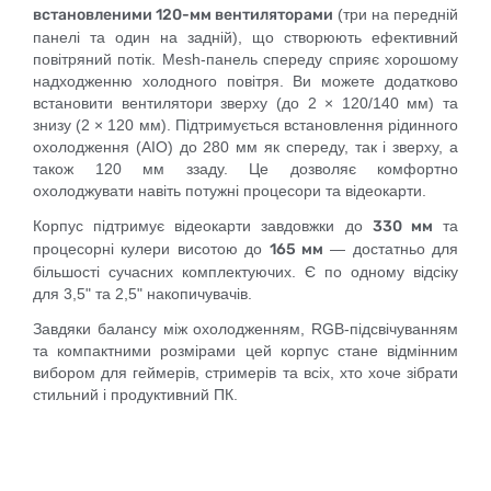
встановленими 120-мм вентиляторами
(три на передній
панелі та один на задній), що створюють ефективний
повітряний потік. Mesh-панель спереду сприяє хорошому
надходженню холодного повітря. Ви можете додатково
встановити вентилятори зверху (до 2 × 120/140 мм) та
знизу (2 × 120 мм). Підтримується встановлення рідинного
охолодження (AIO) до 280 мм як спереду, так і зверху, а
також 120 мм ззаду. Це дозволяє комфортно
охолоджувати навіть потужні процесори та відеокарти.
Корпус підтримує відеокарти завдовжки до
330 мм
та
процесорні кулери висотою до
165 мм
— достатньо для
більшості сучасних комплектуючих. Є по одному відсіку
для 3,5" та 2,5" накопичувачів.
Завдяки балансу між охолодженням, RGB-підсвічуванням
та компактними розмірами цей корпус стане відмінним
вибором для геймерів, стримерів та всіх, хто хоче зібрати
стильний і продуктивний ПК.