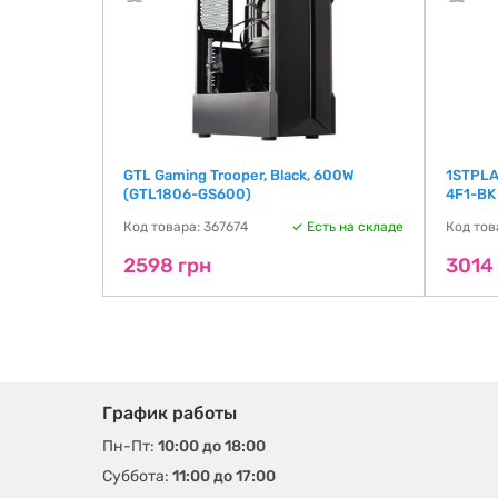
GTL Gaming Trooper, Black, 600W
1STPLA
(GTL1806-GS600)
4F1-BK
ть на складе
Код товара: 367674
Есть на складе
Код тов
2598 грн
3014
График работы
Пн-Пт:
10:00 до 18:00
Суббота:
11:00 до 17:00