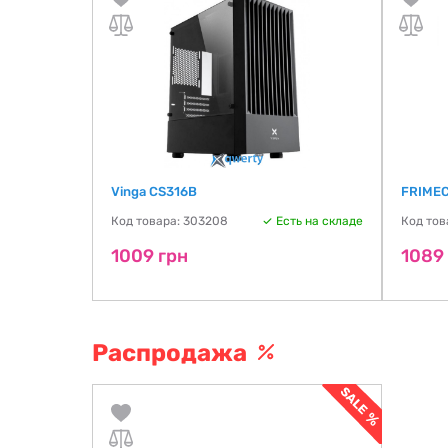
ndow (Go2-
Vinga CS316B
FRIME
Код товара: 303208
Есть на складе
Код тов
ть на складе
1009 грн
1089
Распродажа