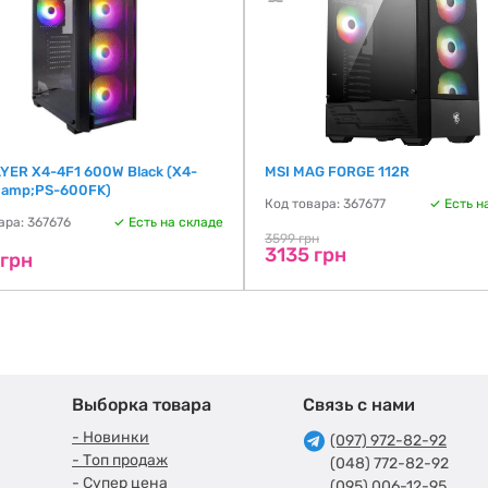
YER X4-4F1 600W Black (X4-
MSI MAG FORGE 112R
 amp;PS-600FK)
Код товара: 367677
Есть н
ара: 367676
Есть на складе
3599 грн
3135 грн
 грн
Выборка товара
Связь с нами
- Новинки
(097) 972-82-92
- Топ продаж
(048) 772-82-92
- Супер цена
(095) 006-12-95