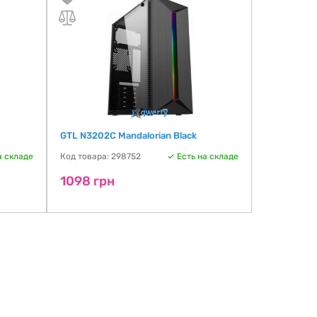
GTL N3202C Mandalorian Black
КОРПУС VIN
а складе
Код товара: 298752
Есть на складе
Код товара:
1098 грн
1139 грн