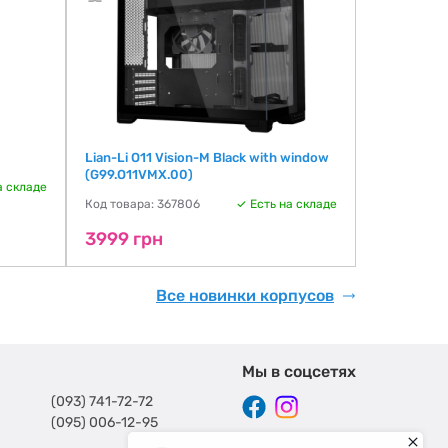
Lian-Li O11 Vision-M Black with window
Lian-Li Vec
(G99.O11VMX.00)
window (G9
а складе
Код товара: 367806
Есть на складе
Код товара:
3999 грн
4299 гр
Все новинки корпусов
Мы в соцсетях
(093) 741-72-72
(095) 006-12-95