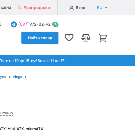
 цена
RU
Распродажа
Вход
5
(
097
) 972-82-92
Найти товар
т с 10 до 18. суббота с 11 до 17.
уса
Vinga
внению
X, Mini-ATX, microATX