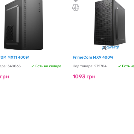
COM MX11 400W
FrimeCom MX9 400W
ара: 348865
Есть на складе
Код товара: 272704
Есть н
 грн
1093 грн