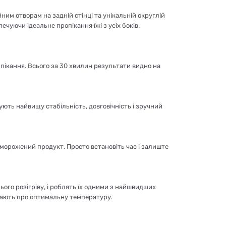
им отворам на задній стінці та унікальній округлій
чуючи ідеальне пропікання їжі з усіх боків.
ипікання. Всього за 30 хвилин результати видно на
ують найвищу стабільність, довговічність і зручний
морожений продукт. Просто встановіть час і залиште
ого розігріву, і роблять їх одними з найшвидших
іщають про оптимальну температуру.