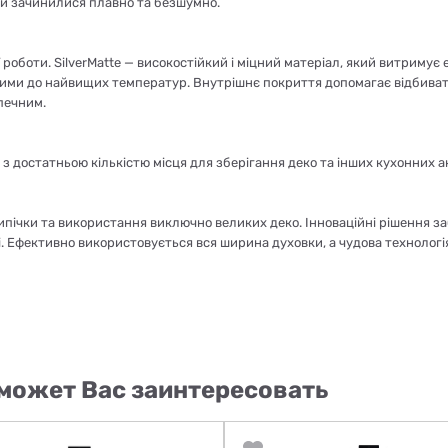
ки зачинилися плавно та безшумно.
ї роботи. SilverMatte — високостійкий і міцний матеріал, який витриму
ійкими до найвищих температур. Внутрішнє покриття допомагає відбиват
печним.
 достатньою кількістю місця для зберігання деко та інших кухонних а
пічки та використання виключно великих деко. Інноваційні рішення з
сті. Ефективно використовується вся ширина духовки, а чудова технологі
может Вас заинтересовать