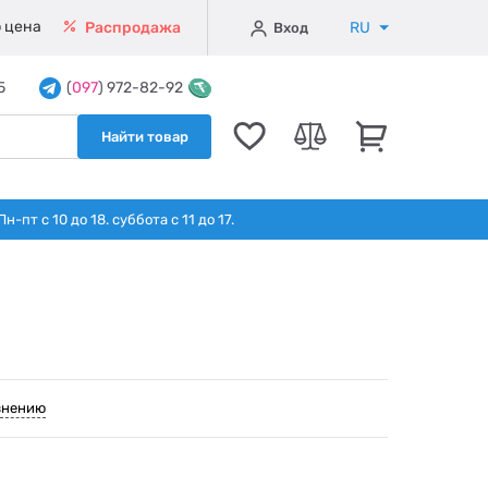
 цена
RU
Распродажа
Вход
5
(
097
) 972-82-92
Найти товар
т с 10 до 18. суббота с 11 до 17.
внению