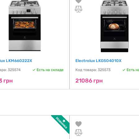
olux LKM660222X
Electrolux LKG504010X
ара: 325574
Есть на складе
Код товара: 325573
Есть н
3 грн
21086 грн