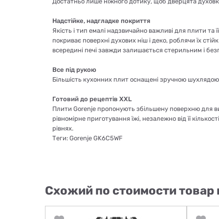
Достатньо лише ніжного дотику, щоб дверцята духов
Надстійке, надгладке покриття
Якість і тип емалі надзвичайно важливі для плити та ї
покриває поверхні духових ніш і деко, роблячи їх ст
всередині печі завжди залишається стерильним і без
Все під рукою
Більшість кухонних плит оснащені зручною шухлядою з
Готовий до рецептів XXL
Плити Gorenje пропонують збільшену поверхню для ви
рівномірне приготування їжі, незалежно від її кілько
рівнях.
Теги: Gorenje GK6C5WF
Схожий по стоимости товар 