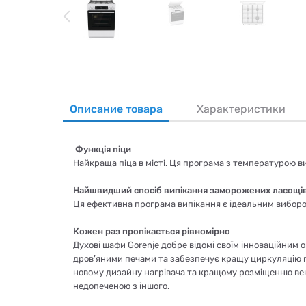
Описание товара
Характеристики
Функція піци
Найкраща піца в місті. Ця програма з температурою ви
Найшвидший спосіб випікання заморожених ласощі
Ця ефективна програма випікання є ідеальним вибором
Кожен раз пропікається рівномірно
Духові шафи Gorenje добре відомі своїм інноваційним
дров’яними печами та забезпечує кращу циркуляцію п
новому дизайну нагрівача та кращому розміщенню венти
недопеченою з іншого.