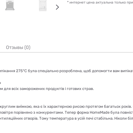
* интернет цена актуальна только пр
Отзывы (0)
пікання 275°C була спеціально розроблена, щоб допомогти вам випікати 
в
 для всіх заморожених продуктів і готових страв.
 округлим виїмкою, яка є їх характерною рисою протягом багатьох рок
овітря порівняно з конкурентами. Тепер форма HomeMade була повніст
ляційних отворів. Тому температура в усій печі стабільна. Ніколи біль