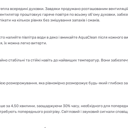
тепла всередині духовки. Завдяки продумано розташованим вентиляційн
Вентилятор проштовхує гаряче повітря по всьому об’єму духовки, забезпе
кати на кількох рівнях без змішування запахів і смаків.
то налийте півлітра води в деко і вмикайте AquaClean після кожного в
я, їх можна легко витерти.
айно стабільні та стійкі навіть до найвищих температур. Вони забезпеч
ією розморожування, яка рівномірно розморожує будь-який глибоко за
ше за 4,50 хвилини, заощаджуючи 30% часу, необхідного для попереднь
потребують попереднього розігріву. Світловий і звуковий сигнали спов