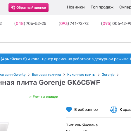
Новинки
Топ продаж
Супер
Обратный звонок
2
(
048
) 706-52-25
(
093
) 741-72-72
(
095
) 006-12-9
(Армейская 5) и колл- центр временно работают в дежурном режиме: Пн-п
магазин Qwerty
Бытовая техника
Кухонные плиты
Gorenje
нная плита Gorenje GK6C5WF
Есть на складе
В избранное
К сра
Тип: комбінована