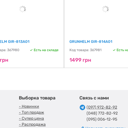
ELM GIR-813A01
GRUNHELM GIR-814A01
ара: 367980
Есть на складе
Код товара: 367981
Есть н
 грн
1499 грн
Выборка товара
Связь с нами
- Новинки
(097) 972-82-92
- Топ продаж
(048) 772-82-92
- Супер цена
(095) 006-12-95
- Распродажа