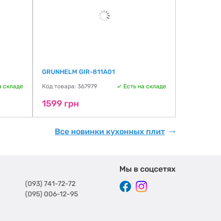
GRUNHELM GIR-811A01
GRUNHELM 
а складе
Код товара: 367979
Есть на складе
Код товара:
1599 грн
1699 гр
Все новинки кухонных плит
Мы в соцсетях
(093) 741-72-72
(095) 006-12-95