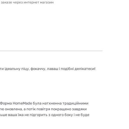
и заказе через интернет магазин
ідеальну піцу, фокаччу, лаваш і подібні делікатеси!
ів. Форма HomeMade була натхненна традиційними
ю оновлена, а потік повітря покращено завдяки
ше ваша їжа не підгорить з одного боку і не буде