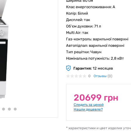
Ширина: 60 см
Клас енергоспоживання: А
Колір: Білий
Дисплей: так
Об'єм духовки: 71 л
Multi Air: так
Газ-контроль: варильної поверхні
Автопідпал: варильної поверхні
Тип решітки: Чавун
Номінальна потужність: 2,8 кВт
Гарантия:
12 месяцев
0
Отзывы
(0)
20699 грн
Следить за ценой
Нашли дешевле?
* характеристики и цвет изделия ут