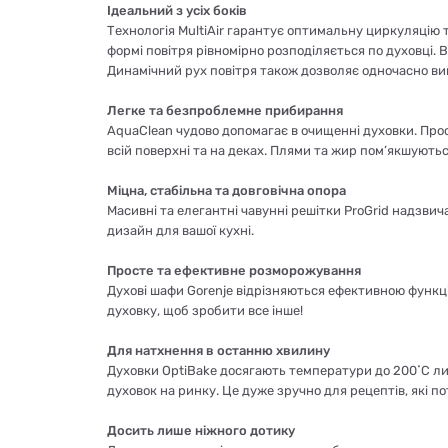
Ідеальний з усіх боків
Технологія MultiAir гарантує оптимальну циркуляцію 
формі повітря рівномірно розподіляється по духовці. 
Динамічний рух повітря також дозволяє одночасно випі
Легке та безпроблемне прибирання
AquaClean чудово допомагає в очищенні духовки. Прос
всій поверхні та на деках. Плями та жир пом’якшуютьс
Міцна, стабільна та довговічна опора
Масивні та елегантні чавунні решітки ProGrid надзвич
дизайн для вашої кухні.
Просте та ефективне розморожування
Духові шафи Gorenje відрізняються ефективною функц
духовку, щоб зробити все інше!
Для натхнення в останню хвилину
Духовки OptiBake досягають температури до 200˚C ли
духовок на ринку. Це дуже зручно для рецептів, які 
Досить лише ніжного дотику