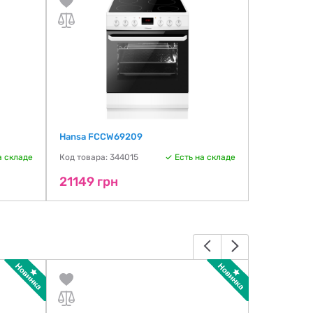
Hansa FCCW69209
Electrolux
а складе
Код товара: 344015
Есть на складе
Код товара:
21149 грн
21256 г