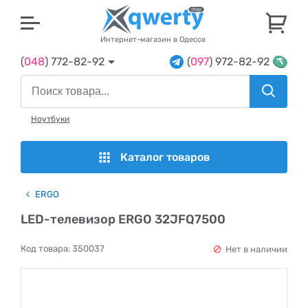
U
Интернет-магазин в Одессе
(
048
) 772-82-92
(
097
) 972-82-92
Ноутбуки
Каталог товаров
ERGO
LED-телевизор ERGO 32JFQ7500
Код товара:
350037
Нет в наличии