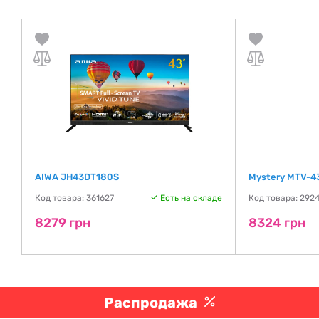
AIWA JH43DT180S
Mystery MTV-4
де
Код товара: 361627
Есть на складе
Код товара: 292
8279 грн
8324 грн
Распродажа