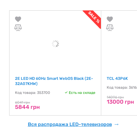
2E LED HD 60Hz Smart WebOS Black (2E-
TCL 43P6K
32A07KHW)
де
Код товара: 361
Код товара: 353700
Есть на складе
14096 грн
13000 грн
6041 грн
5844 грн
Вся распродажа LED-телевизоров