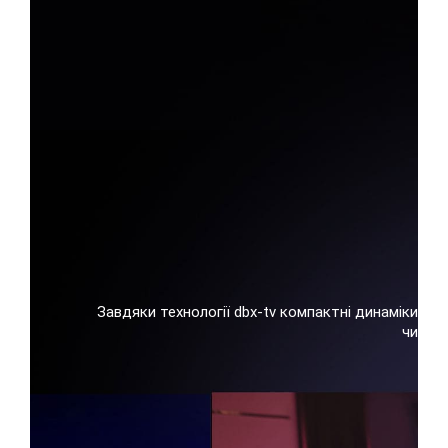
Завдяки технології dbx-tv компактні динаміки те
чистот