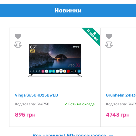
Новинки
Vinga S65UHD25BWEB
Grunhelm 24H3
де
Код товара: 366758
Есть на складе
Код товара: 366
895 грн
4743 грн
Все новинки LED-телевизоров