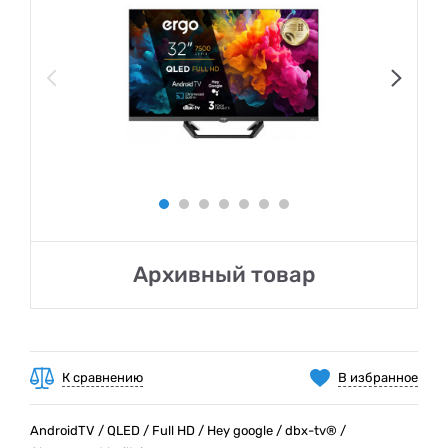
Архивный товар
К сравнению
В избранное
AndroidTV / QLED / Full HD / Hey google / dbx-tv® /