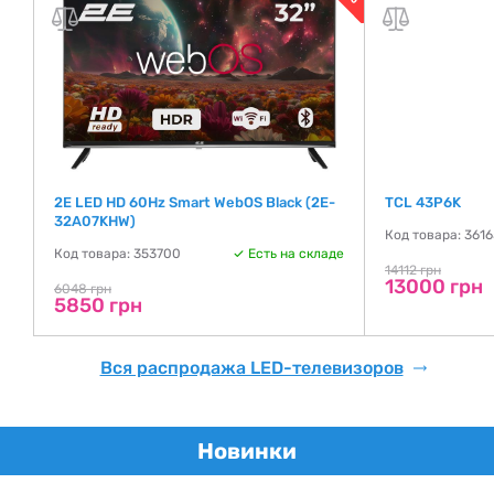
2E LED HD 60Hz Smart WebOS Black (2E-
TCL 43P6K
32A07KHW)
де
Код товара: 361
Код товара: 353700
Есть на складе
14112 грн
13000 грн
6048 грн
5850 грн
Вся распродажа LED-телевизоров
Новинки