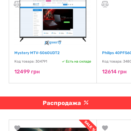
Mystery MTV-5060UDT2
Philips 40PFS6
де
Код товара: 304791
Есть на складе
Код товара: 348
12499 грн
12614 грн
Распродажа