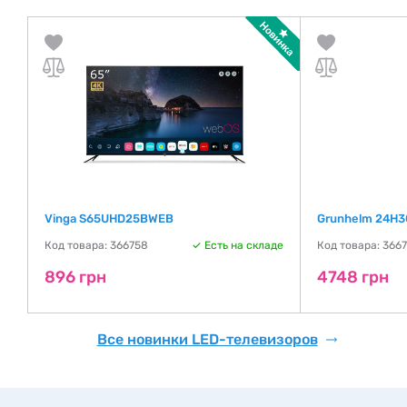
Vinga S65UHD25BWEB
Grunhelm 24H3
де
Код товара: 366758
Есть на складе
Код товара: 366
896 грн
4748 грн
Все новинки LED-телевизоров