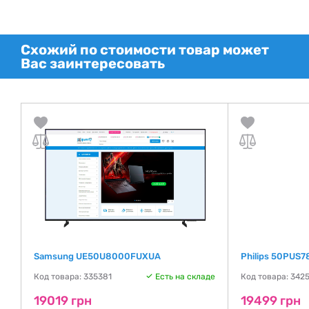
Схожий по стоимости товар может
Вас заинтересовать
Samsung UE50U8000FUXUA
Philips 50PUS7
де
Код товара: 335381
Есть на складе
Код товара: 342
19019 грн
19499 грн