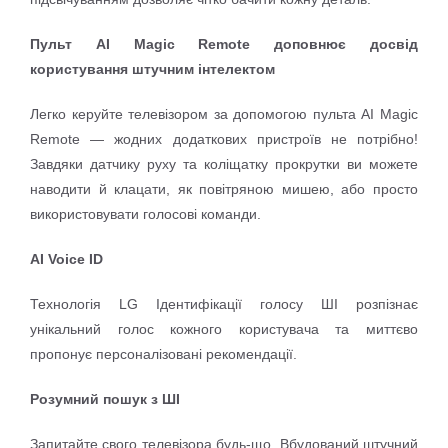
Пульт AI Magic Remote доповнює досвід
користування штучним інтелектом
Легко керуйте телевізором за допомогою пульта AI Magic
Remote — жодних додаткових пристроїв не потрібно!
Завдяки датчику руху та коліщатку прокрутки ви можете
наводити й клацати, як повітряною мишею, або просто
використовувати голосові команди.
AI Voice ID
Технологія LG Ідентифікації голосу ШІ розпізнає
унікальний голос кожного користувача та миттєво
пропонує персоналізовані рекомендації.
Розумний пошук з ШІ
Запитайте свого телевізора будь-що. Вбудований штучний