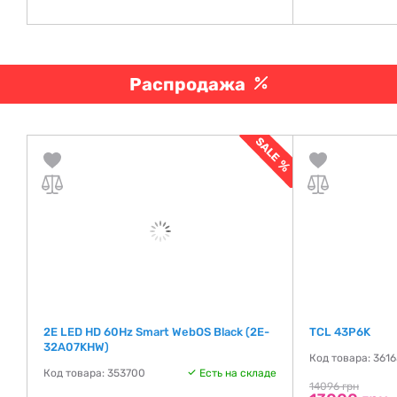
Распродажа
2E LED HD 60Hz Smart WebOS Black (2E-
TCL 43P6K
32A07KHW)
де
Код товара: 361
Код товара: 353700
Есть на складе
14096 грн