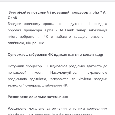
Зустрічайте потужний і розумний процесор alpha 7 AI
Gen8
Завдяки значному зростанню продуктивності, швидша
обробка процесора alpha 7 AI Gen8 тепер забезпечує
якість зображення 4K з набагато кращою різкістю і
глибиною, ніж раніше.
Супермасштабування 4K вдихає життя в кожен кадр
Потужний процесор LG відновлює роздільну здатність до
початкової якості. Насолоджуйтеся покращеною
роздільною здатністю, яскравістю та чіткістю завдяки
технології супермасштабування 4K.
Розширене локальне затемнення
Розширене локальне затемнення з точним керуванням
підсвічуванням дозволяє чітко бачити кожну деталь.