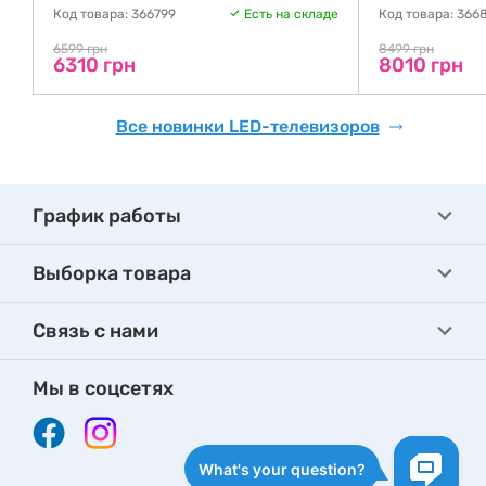
де
Код товара: 366799
Есть на складе
Код товара: 366
6599 грн
8499 грн
6310 грн
8010 грн
Все новинки LED-телевизоров
График работы
Выборка товара
Связь с нами
Мы в соцсетях