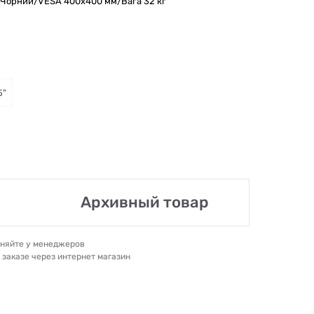
i/Чорний/VESA 400x400 мм/Вага 32 кг
5"
Архивный товар
очняйте у менеджеров
и заказе через интернет магазин