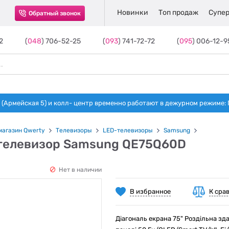
Новинки
Топ продаж
Супер
Обратный звонок
2
(
048
) 706-52-25
(
093
) 741-72-72
(
095
) 006-12-9
(Армейская 5) и колл- центр временно работают в дежурном режиме: Пн-п
магазин Qwerty
Телевизоры
LED-телевизоры
Samsung
телевизор Samsung QE75Q60D
Нет в наличии
В избранное
К сра
Діагональ екрана 75" Роздільна з