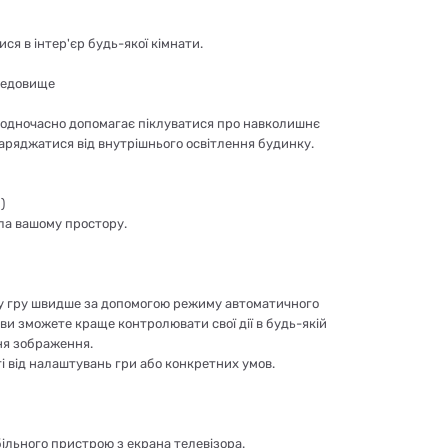
ся в інтер'єр будь-якої кімнати.
редовище
і одночасно допомагає піклуватися про навколишнє
заряджатися від внутрішнього освітлення будинку.
)
ала вашому простору.
сь у гру швидше за допомогою режиму автоматичного
и зможете краще контролювати свої дії в будь-якій
ння зображення.
і від налаштувань гри або конкретних умов.
ільного пристрою з екрана телевізора.