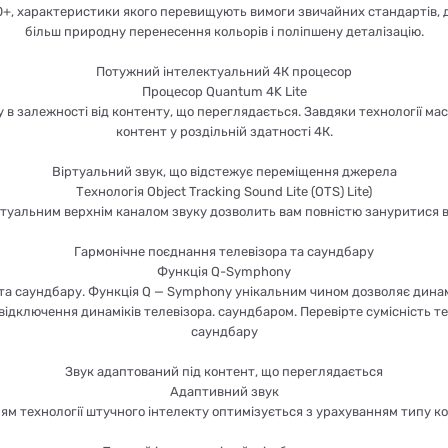
0+, характеристики якого перевищують вимоги звичайних стандартів, д
більш природну перенесення кольорів і поліпшену деталізацію.
Потужний інтелектуальний 4К процесор
Процесор Quantum 4K Lite
 в залежності від контенту, що переглядається. Завдяки технології м
контент у роздільній здатності 4К.
Віртуальний звук, що відстежує переміщення джерела
Технологія Object Tracking Sound Lite (OTS) Lite)
туальним верхнім каналом звуку дозволить вам повністю зануритися в т
Гармонічне поєднання телевізора та саундбару
Функція Q-Symphony
та саундбару. Функція Q — Symphony унікальним чином дозволяє динам
ідключення динаміків телевізора. саундбаром. Перевірте сумісність 
саундбару
Звук адаптований під контент, що переглядається
Адаптивний звук
м технології штучного інтелекту оптимізується з урахуванням типу ко