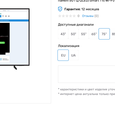
панелі 50 Гц/QLED/Smart TV/WI-F
Гарантия:
12 месяцев
0
Отзывы
(0)
Доступные диагонали
43"
50"
55"
65"
75"
8
Локализация
EU
UA
* характеристики и цвет изделия ут
* интернет цена актуальна только пр