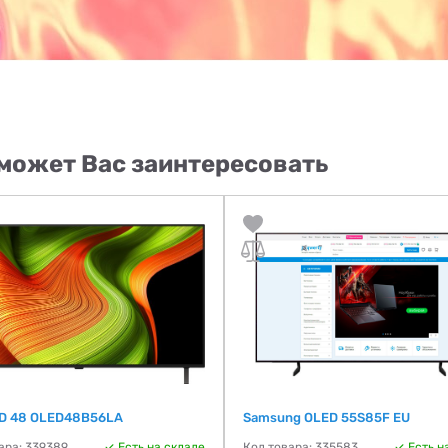
может Вас заинтересовать
D 48 OLED48B56LA
Samsung OLED 55S85F EU
ара: 339389
Есть на складе
Код товара: 335583
Есть н