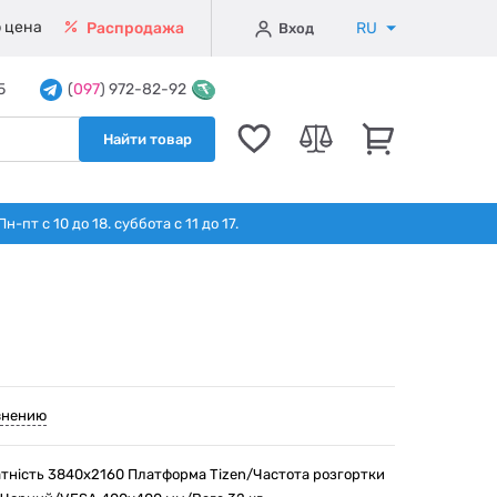
 цена
RU
Распродажа
Вход
5
(
097
) 972-82-92
Найти товар
т с 10 до 18. суббота с 11 до 17.
внению
датність 3840x2160 Платформа Tizen/Частота розгортки