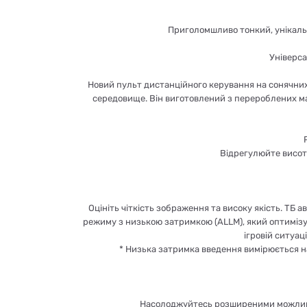
Приголомшливо тонкий, унікальни
Універс
Новий пульт дистанційного керування на сонячних
середовище. Він виготовлений з перероблених мат
Відрегулюйте висоту
Оцініть чіткість зображення та високу якість. ТБ
режиму з низькою затримкою (ALLM), який оптимізу
ігровій ситуац
* Низька затримка введення вимірюється на
Насолоджуйтесь розширеними можливост