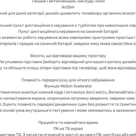
Тонший і витонченіший, ніж будь-коли
AirSlim
й для даної категорії, дизайн дозволить телевізору органічно вписати
альний пульт дистанційного керування з турботою про навколишнє се
Пульт дистанційного керування на сонячній батареї
 елементах робить керування всіма зовнішніми пристроями простіше 
еріалів і працює на сонячній батареї, завдяки чому може самостійно 
Висота, що відповідає вашому простору
Регульована підставка (виберіть відповідний для вашого регіону дизайн
 та збільште площу опори підставки під телевізор, щоб вона відповід
Плавність передачі руху для чіткого зображення
Функція Motion Xcelerator
 автоматично аналізує кожний кадр і оптимізує його якість. Включайте
є налаштування екрана, скорочуючи затримку введення, завдяки чому в
ії. Оцініть плавність передачі динамічних сцен без розмиття та тремті
 основі умов внутрішнього тестування і може змінюватись в залежност
Працюйте та навчайтеся вдома
ПК на ТБ екрані
ями ТБ. З легкістю отримуйте доступ до свого ПК, ноутбука або моб