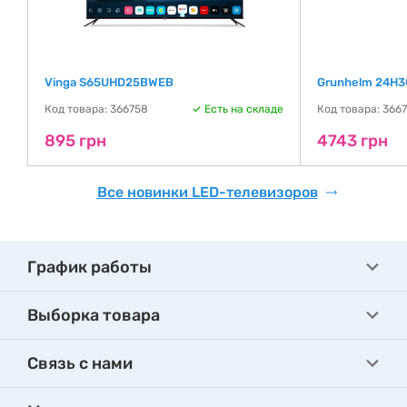
Vinga S65UHD25BWEB
Grunhelm 24H3
де
Код товара: 366758
Есть на складе
Код товара: 366
895 грн
4743 грн
Все новинки LED-телевизоров
График работы
Выборка товара
Связь с нами