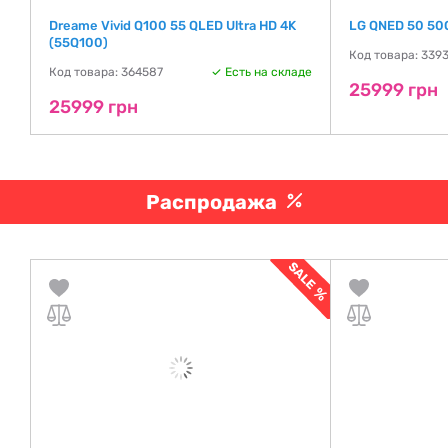
0F
Dreame Vivid Q100 55 QLED Ultra HD 4K
LG QNED 50 5
(55Q100)
Код товара: 339
де
Код товара: 364587
Есть на складе
25999 грн
25999 грн
Распродажа