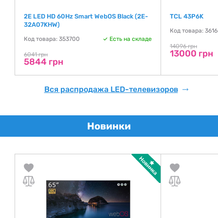
2E LED HD 60Hz Smart WebOS Black (2E-
TCL 43P6K
32A07KHW)
де
Код товара: 361
Код товара: 353700
Есть на складе
14096 грн
13000 грн
6041 грн
5844 грн
Вся распродажа LED-телевизоров
Новинки