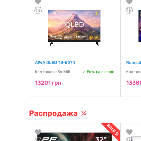
AIWA QLED TS-507N
Romsat
ть на складе
Код товара: 361655
Есть на складе
Код тов
13201 грн
1338
Распродажа