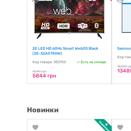
2E LED HD 60Hz Smart WebOS Black
Samsun
(2E-32A07KHW)
ть на складе
Код тов
Код товара: 353700
Есть на складе
15439 г
1348
6041 грн
5844 грн
Новинки