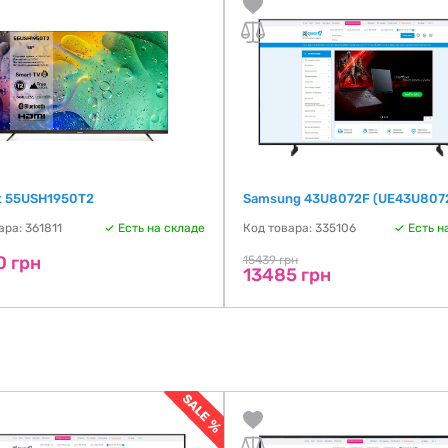
 55USH1950T2
Samsung 43U8072F (UE43U807
ара: 361811
Есть на складе
Код товара: 335106
Есть н
0 грн
15439 грн
13485 грн