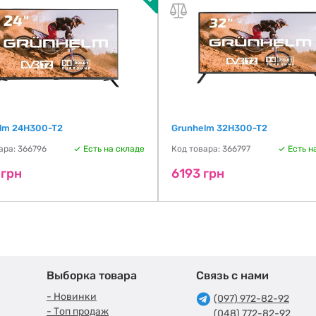
lm 24H300-T2
Grunhelm 32H300-T2
ара: 366796
Есть на складе
Код товара: 366797
Есть н
 грн
6193 грн
Выборка товара
Связь с нами
- Новинки
(097) 972-82-92
- Топ продаж
(048) 772-82-92