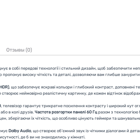
Отзывы (0)
днує в собі передові технології і стильний дизайн, щоб забезпечити н
ор пропонує високу чіткість та деталі, дозволяючи вам глибше зануритис
(HDR)
, що забезпечує яскраві кольори і глибокий контраст, доповнені
ast. Це створює неймовірно реалістичну картинку, де кожен відтінок відо
D
, телевізор гарантує трикратне посилення контрасту і широкий кут о
бо в колі друзів.
Частота розгортки панелі 60 Гц
разом з технологією 
цен, зберігаючи їх чіткість, що особливо цінують геймери та шануваль
римує
Dolby Audio
, що створює об’ємний звук із чіткими діалогами й дет
сутності, де б ви не знаходились у кімнаті.