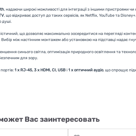
th
, надаючи широкі можливості для інтеграції з іншими пристроями чи
TV
, що відкриває доступ до таких сервісів, як Netflix, YouTube та Disney
 душі.
лістичний, що дозволяє максимально зосередитися на перегляді контен
. Вибір між настінним монтажем або установкою на підставці надає гнуч
еншення синього світла, оптимізація природного освітлення та технолог
езпечним для зору.
портів:
1 x RJ-45, 3 x HDMI, CI, USB
і
1 x оптичний аудіо
, що спрощує під
может Вас заинтересовать