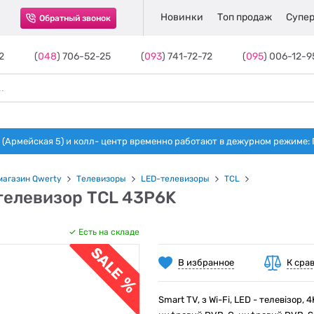
Новинки
Топ продаж
Супер
Обратный звонок
2
(
048
) 706-52-25
(
093
) 741-72-72
(
095
) 006-12-9
(Армейская 5) и колл- центр временно работают в дежурном режиме: Пн-п
магазин Qwerty
Телевизоры
LED-телевизоры
TCL
телевизор TCL 43P6K
Есть на складе
В избранное
К сра
Smart TV, з Wi-Fi, LED - телевізор, 