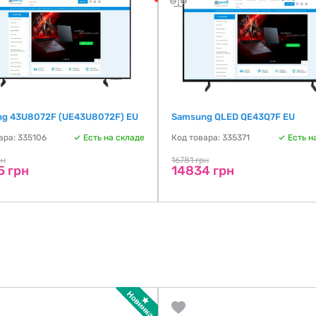
g 43U8072F (UE43U8072F) EU
Samsung QLED QE43Q7F EU
ара: 335106
Есть на складе
Код товара: 335371
Есть н
рн
16781 грн
5 грн
14834 грн