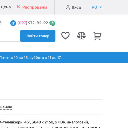
 цена
RU
Распродажа
Вход
5
(
097
) 972-82-92
Найти товар
т с 10 до 18. суббота с 11 до 17.
внению
4K-телевізори, 43", 3840 x 2160, з HDR, аналоговий,