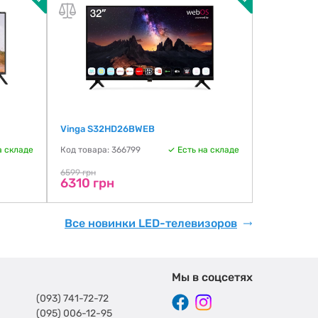
Vinga S32HD26BWEB
THOMSON 
а складе
Код товара: 366799
Есть на складе
Код товара:
6806 гр
6599 грн
6310 грн
Все новинки LED-телевизоров
Мы в соцсетях
(093) 741-72-72
(095) 006-12-95