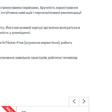
 стрімінговими сервісами. Зручність користування
+. Інтуїтивна навігація і персоналізовані рекомендації
ту. Його металевий корпус органічно вписується в
кість у розміщенні.
ія Flicker-Free (усунення мерехтіння), робить
ключення зовнішніх пристроїв, роблячи телевізор