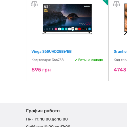
Vinga S65UHD25BWEB
Grunhe
ть на складе
Код товара: 366758
Есть на складе
Код тов
895 грн
4743
График работы
Пн-Пт:
10:00 до 18:00
Суббота:
11:00 до 17:00