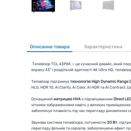
Описание товара
Характеристики
Телевізор TCL 43P6K — це сучасний девайс, який поє
екрану 43"
і
роздільній здатності 4K Ultra HD
, телевіз
Телевізор підтримує
технологію High Dynamic Range 
HLG, HDR 10, Ai Clarity, Ai Color, Ai HDR та Ai Contr
Оснащений
матрицею HVA
з підсвічуванням
Direct LE
чіткими зображеннями навіть у великих приміщеннях а
забезпечує плавність під час перегляду динамічних с
Звукова система телевізора, потужністю
20 Вт
, підт
перегляду фільмів та серіалів, забезпечуючи ефект при