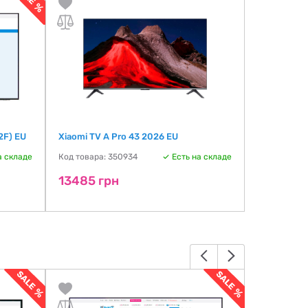
2F) EU
Xiaomi TV A Pro 43 2026 EU
Xiaomi TV 
APME)
а складе
Код товара: 350934
Есть на складе
Код товара:
13485 грн
13499 г