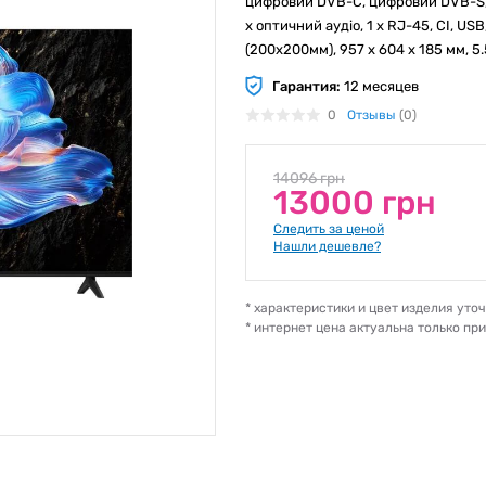
цифровий DVB-C, цифровий DVB-S, 
x оптичний аудіо, 1 x RJ-45, CI, USB
(200x200мм), 957 x 604 x 185 мм, 5.
Гарантия:
12 месяцев
0
Отзывы
(0)
14096 грн
13000 грн
Следить за ценой
Нашли дешевле?
* характеристики и цвет изделия ут
* интернет цена актуальна только пр