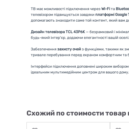
ТВ має можливості підключення через
Wi-Fi
та
Bluetoo
телевізором підвищується завдяки
платформі Google 
допомагають знаходити саме той контент, який вам до
Дизайн телевізора TCL 43P6K
— безрамковий і мініма
будь-який інтер'єр, додаючи елегантності вашій оселі
Забезпечення
захисту очей
з функціями, такими як зм
тривале перебування перед екраном комфортним та б
Інтерфейси підключення доповнені широким вибором 
ідеальним мультимедійним центром для вашого дому.
Схожий по стоимости товар 