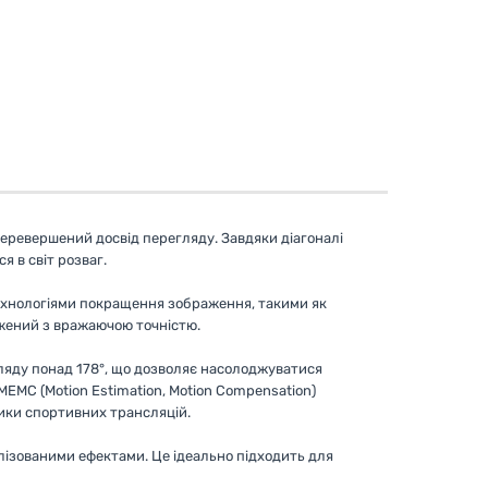
еперевершений досвід перегляду. Завдяки
діагоналі
я в світ розваг.
 технологіями покращення зображення, такими як
бражений з вражаючою точністю.
гляду понад 178°, що дозволяє насолоджуватися
MEMC (Motion Estimation, Motion Compensation)
ники спортивних трансляцій.
алізованими ефектами. Це ідеально підходить для