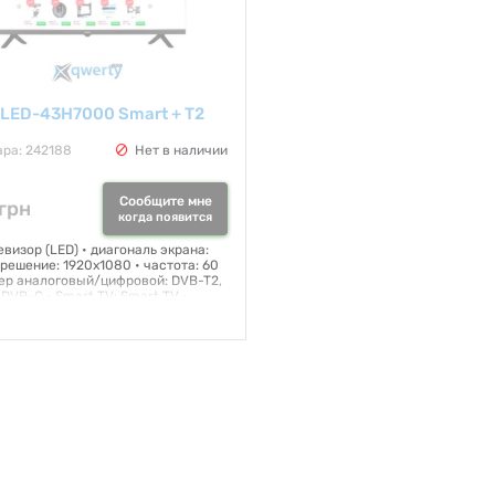
 LED-43H7000 Smart + T2
ара: 242188
Нет в наличии
Сообщите мне
грн
когда появится
визор (LED) • диагональ экрана:
зрешение: 1920x1080 • частота: 60
нер аналоговый/цифровой: DVB-T2,
DVB-C • Smart TV: Smart TV •
интерфейс: + (100 мб/сек).
я:
12 месяцев