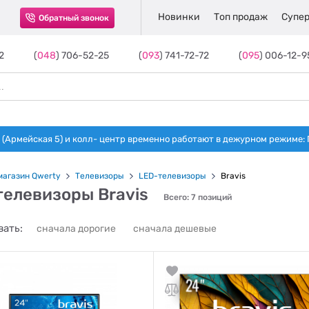
Новинки
Топ продаж
Супер
Обратный звонок
2
(
048
) 706-52-25
(
093
) 741-72-72
(
095
) 006-12-9
(Армейская 5) и колл- центр временно работают в дежурном режиме: Пн-п
магазин Qwerty
Телевизоры
LED-телевизоры
Bravis
телевизоры Bravis
Всего: 7 позиций
ать:
сначала дорогие
сначала дешевые