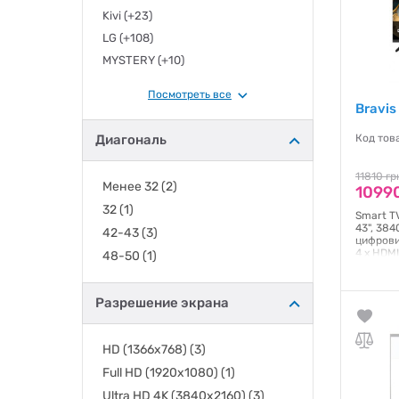
Kivi
(+23)
LG
(+108)
MYSTERY
(+10)
OzoneHD
(+1)
Посмотреть все
Philips
(+68)
Bravi
ROMSAT
(+3)
Диагональ
Код това
Samsung
(+182)
SATELIT
(+5)
11810 гр
Менее 32
(2)
10990
SETUP
(+2)
32
(1)
Sharp
(+7)
Smart TV
43", 384
42-43
(3)
Sony
(+16)
цифрови
4 x HDMI
48-50
(1)
TCL
(+80)
RJ-45, 2
TV - так
Tesla
(+1)
605 х 20
Разрешение экрана
Thomson
(+15)
Гаранти
Toshiba
(+8)
HD (1366x768)
(3)
Vinga
(+10)
Xiaomi
Full HD (1920x1080)
(+27)
(1)
Ultra HD 4K (3840x2160)
(3)