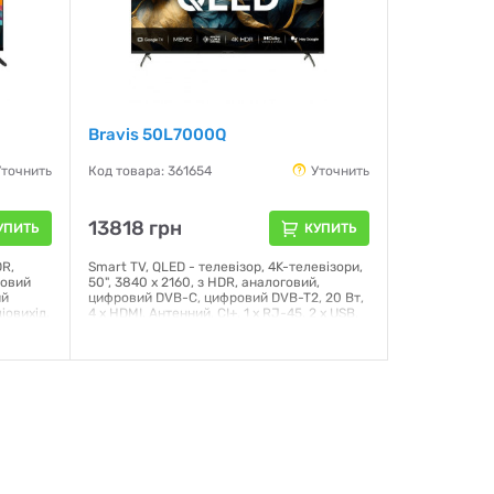
Bravis 50L7000Q
Уточнить
Код товара: 361654
Уточнить
13818 грн
УПИТЬ
КУПИТЬ
DR,
Smart TV, QLED - телевізор, 4K-телевізори,
ровий
50", 3840 x 2160, з HDR, аналоговий,
ий
цифровий DVB-C, цифровий DVB-T2, 20 Вт,
діовихід,
4 x HDMI, Антенний, CI+, 1 x RJ-45, 2 x USB,
к, VESA
SPDIF, Wi-Fi - так, Підтримка Smart TV - так,
 мм, 3.5
VESA - VESA (200x200мм), 1110.8 х 706.3 х
275.2 мм, 8.2 кг
Гарантия:
12 месяцев