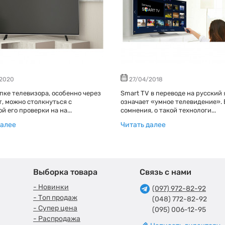
/2020
27/04/2018
пке телевизора, особенно через
Smart TV в переводе на русский
, можно столкнуться с
означает «умное телевидение». 
й его проверки на на...
сомнения, о такой технологи...
далее
Читать далее
Выборка товара
Связь с нами
- Новинки
(097) 972-82-92
- Топ продаж
(048) 772-82-92
- Супер цена
(095) 006-12-95
- Распродажа