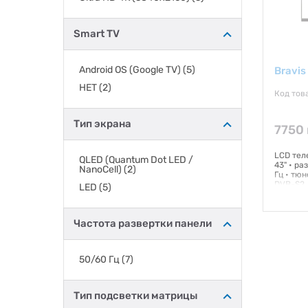
Smart TV
Android OS (Google TV)
(5)
Bravis
НЕТ
(2)
Код тов
Тип экрана
7750 
LCD теле
QLED (Quantum Dot LED /
43" • ра
NanoCell)
(2)
Гц • тю
DVB-S2, 
LED
(5)
cетевой 
Гаранти
Частота развертки панели
50/60 Гц
(7)
Тип подсветки матрицы