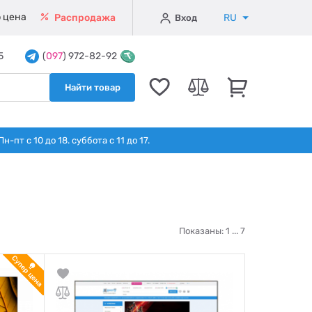
 цена
RU
Распродажа
Вход
5
(
097
) 972-82-92
Найти товар
т с 10 до 18. суббота с 11 до 17.
Показаны: 1 ...
7