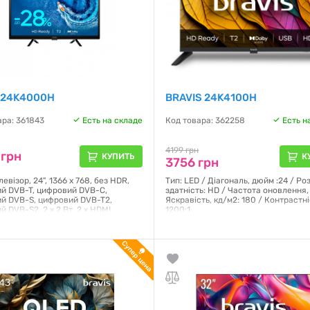
s 24K4000H
BRAVIS 24K4100H
ара: 361843
Есть на складе
Код товара: 362258
Есть н
4199 грн
 грн
КУПИТЬ
К
3756 грн
левізор, 24", 1366 x 768, без HDR,
Тип: LED / Діагональ, дюйм :24 / Ро
й DVB-T, цифровий DVB-C,
здатність: HD / Частота оновлення, 
й DVB-S, цифровий DVB-T2,
Яскравість, кд/м2: 180 / Контрастні
 DVB-S2, 2 х 2 Вт, 2 x HDMI,
1200:1
e, 1 x RJ-45, 2 x USB, CI, Підтримка
 - відсутня, VESA - VESA
Гарантия:
12 месяцев
мм), 552.9 х 369.7 х 144.1 мм
я:
12 месяцев