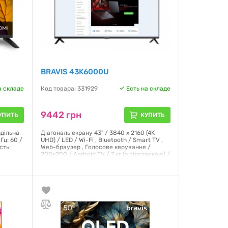
BRAVIS 43K6000U
а складе
Код товара: 331929
Есть на складе
9442 грн
УПИТЬ
КУПИТЬ
здільна
Діагональ екрану 43" / 3840 x 2160 (4K
Гц: 60 /
UHD) / LED / Wi-Fi , Bluetooth / Smart TV ,
сть:
Web-браузер , Голосове керування /
200x200 / Android TV / 7 кг (з підставкою) /
Чорний
Гарантия:
12 месяцев