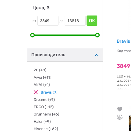
Цена, ₴
OK
от
до
Bravi
Код тов
Производитель
3849
2E
(+8)
LED - те
Aiwa
(+11)
цифрови
AKAI
(+1)
цифрови
цифровий
Bravis
(7)
Headphon
Smart TV
Dreame
(+7)
(200х100
ERGO
(+12)
Гаранти
Grunhelm
(+6)
Haier
(+9)
Hisense
(+62)