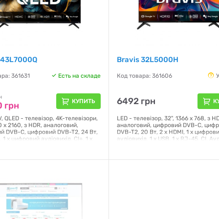
s 43L7000Q
Bravis 32L5000H
ра: 361631
Есть на складе
Код товара: 361606
н
6492 грн
КУПИТЬ
К
 грн
, QLED - телевізор, 4K-телевізори,
LED - телевізор, 32", 1366 x 768, з H
0 x 2160, з HDR, аналоговий,
аналоговий, цифровий DVB-C, циф
й DVB-C, цифровий DVB-T2, 24 Вт,
DVB-T2, 20 Вт, 2 x HDMI, 1 x цифров
, 1 x цифровий аудіовихід, CI+, 1 x
аудіовихід, 1 x USB, 1 x RJ-45, CI, Ау
 x USB, Wi-Fi - так, Підтримка Smart
Wi-Fi - так, Підтримка Smart TV - та
, VESA - VESA (200x200мм), 957 х
- VESA (200x200мм), 718 х 470 х 201
1 мм, 5.9 кг
кг
я:
12 месяцев
Гарантия:
12 месяцев