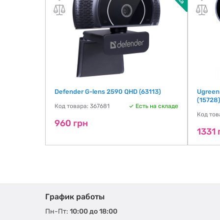
Remote
Defender G-lens 2590 QHD (63113)
Ugreen
(15728
Код товара: 367681
Есть на складе
ть на складе
Код тов
960 грн
1331 
График работы
Пн-Пт:
10:00 до 18:00