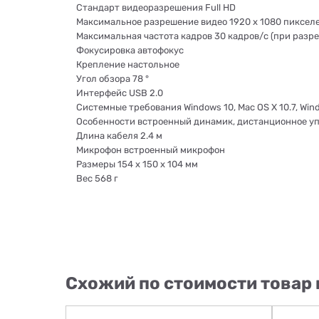
Стандарт видеоразрешения
Full HD
Максимальное разрешение видео
1920 x 1080 пиксел
Максимальная частота кадров
30 кадров/с (при разр
Фокусировка
автофокус
Крепление
настольное
Угол обзора
78 °
Интерфейс
USB 2.0
Системные требования
Windows 10, Mac OS X 10.7, Win
Особенности
встроенный динамик, дистанционное у
Длина кабеля
2.4 м
Микрофон
встроенный микрофон
Размеры
154 х 150 х 104 мм
Вес
568 г
Схожий по стоимости товар 