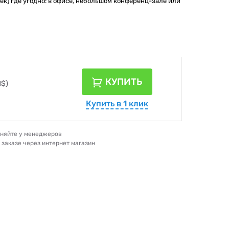
век) где угодно: в офисе, небольшом конференц-зале или
КУПИТЬ
1$)
Купить в 1 клик
очняйте у менеджеров
и заказе через интернет магазин