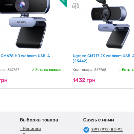
 CM678 HD webcam USB-A
Ugreen CM717 2K webcam USB-
)
(25442)
ара: 367767
Есть на складе
Код товара: 367768
Есть н
грн
1432 грн
Выборка товара
Связь с нами
- Новинки
(097) 972-82-92