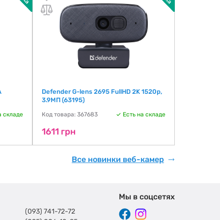
A
Defender G-lens 2695 FullHD 2K 1520p,
Sandberg A
3.9МП (63195)
Stereo mic
а складе
Код товара: 367683
Есть на складе
Код товара:
1611 грн
1611 грн
Все новинки веб-камер
Мы в соцсетях
(093) 741-72-72