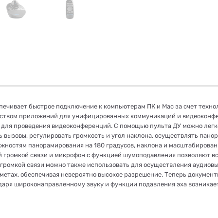
ечивает быстрое подключение к компьютерам ПК и Mac за счет технол
инством приложений для унифицированных коммуникаций и видеоконф
 для проведения видеоконференций. С помощью пульта ДУ можно легк
ь вызовы, регулировать громкость и угол наклона, осуществлять пано
ожностям панорамирования на 180 градусов, наклона и масштабирован
 громкой связи и микрофон с функцией шумоподавления позволяют все
во громкой связи можно также использовать для осуществления аудиов
метах, обеспечивая невероятно высокое разрешение. Теперь докумен
даря широконаправленному звуку и функции подавления эха возникает