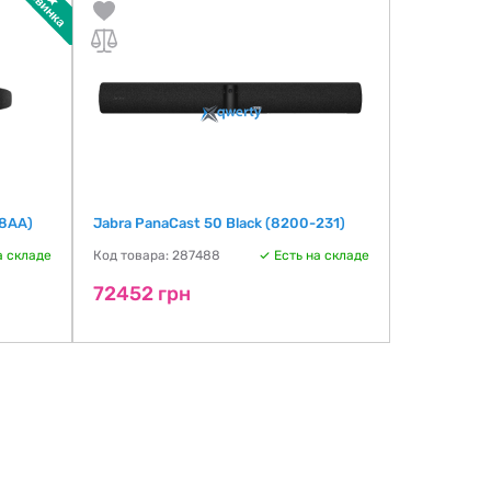
D8AA)
Jabra PanaCast 50 Black (8200-231)
Logitech Ra
001227)
а складе
Код товара: 287488
Есть на складе
Код товара:
72452 грн
81066 г