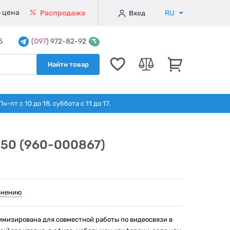
 цена
RU
Распродажа
Вход
5
(
097
) 972-82-92
Найти товар
т с 10 до 18. суббота с 11 до 17.
950 (960-000867)
внению
имизирована для совместной работы по видеосвязи в