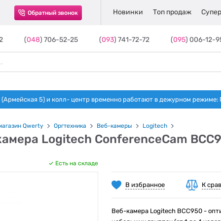
Новинки
Топ продаж
Супер
Обратный звонок
2
(
048
) 706-52-25
(
093
) 741-72-72
(
095
) 006-12-9
(Армейская 5) и колл- центр временно работают в дежурном режиме: Пн-п
магазин Qwerty
Оргтехника
Веб-камеры
Logitech
камера Logitech ConferenceCam BCC
Есть на складе
В избранное
К сра
Beб-камера Logitech BCC950 - опт