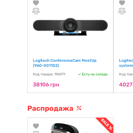
(960-
Logitech ConferenceCam MeetUp
Logite
(960-001102)
system
ть на складе
Код товара: 196971
Есть на складе
Код тов
38106 грн
4027
Распродажа