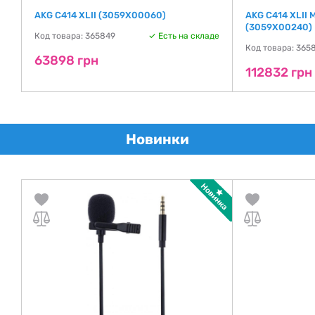
AKG C414 XLII (3059X00060)
AKG C414 XLII 
(3059X00240)
Код товара: 365849
Есть на складе
де
Код товара: 365
63898 грн
112832 грн
Новинки