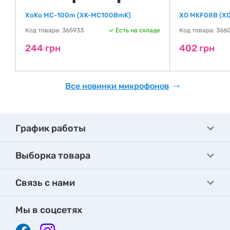
XoKo MC-100m (XK-MC100BmK)
XO MKF08B (XO
де
Код товара: 365933
Есть на складе
Код товара: 366
244 грн
402 грн
Все новинки микрофонов
График работы
Выборка товара
Связь с нами
Мы в соцсетях