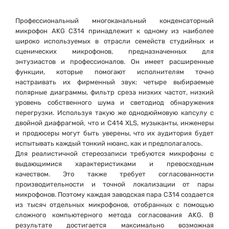
Профессиональный многоканальный конденсаторный
микрофон AKG C314 принадлежит к одному из наиболее
широко используемых в отрасли семейств студийных и
сценических микрофонов, предназначенных для
энтузиастов и профессионалов. Он имеет расширенные
функции, которые помогают исполнителям точно
настраивать их фирменный звук: четыре выбираемые
полярные диаграммы, фильтр среза низких частот, низкий
уровень собственного шума и светодиод обнаружения
перегрузки. Используя такую ​​же однодюймовую капсулу с
двойной диафрагмой, что и C414 XLS, музыканты, инженеры
и продюсеры могут быть уверены, что их аудитория будет
испытывать каждый тонкий нюанс, как и предполагалось.
Для реалистичной стереозаписи требуются микрофоны с
выдающимися характеристиками и превосходным
качеством. Это также требует согласованности
производительности и точной локализации от пары
микрофонов. Поэтому каждая заводская пара C314 создается
из тысяч отдельных микрофонов, отобранных с помощью
сложного компьютерного метода согласования AKG. В
результате достигается максимально возможная