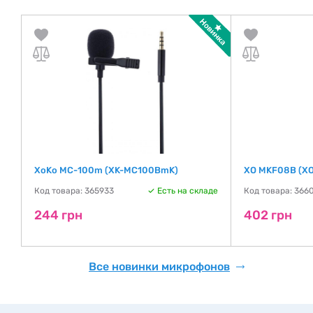
XoKo MC-100m (XK-MC100BmK)
XO MKF08B (XO
де
Код товара: 365933
Есть на складе
Код товара: 366
244 грн
402 грн
Все новинки микрофонов