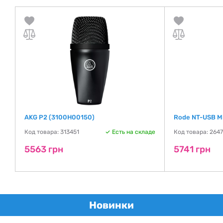
AKG P2 (3100H00150)
Rode NT-USB M
де
Код товара: 313451
Есть на складе
Код товара: 264
5563 грн
5741 грн
Новинки