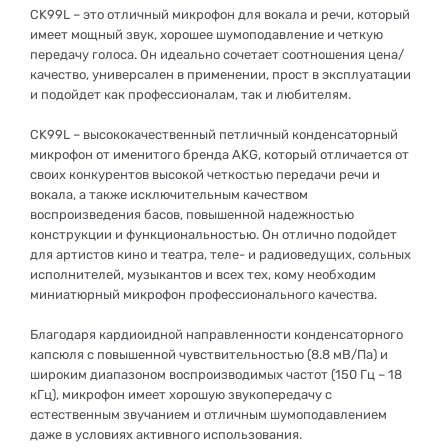
CK99L – это отличный микрофон для вокала и речи, который
имеет мощный звук, хорошее шумоподавление и четкую
передачу голоса. Он идеально сочетает соотношения цена/
качество, универсален в применении, прост в эксплуатации
и подойдет как профессионалам, так и любителям.
CK99L – высококачественный петличный конденсаторный
микрофон от именитого бренда AKG, который отличается от
своих конкурентов высокой четкостью передачи речи и
вокала, а также исключительным качеством
воспроизведения басов, повышенной надежностью
конструкции и функциональностью. Он отлично подойдет
для артистов кино и театра, теле- и радиоведущих, сольных
исполнителей, музыкантов и всех тех, кому необходим
миниатюрный микрофон профессионального качества.
Благодаря кардиоидной направленности конденсаторного
капсюля с повышенной чувствительностью (8.8 мВ/Па) и
широким диапазоном воспроизводимых частот (150 Гц – 18
кГц), микрофон имеет хорошую звукопередачу с
естественным звучанием и отличным шумоподавлением
даже в условиях активного использования.