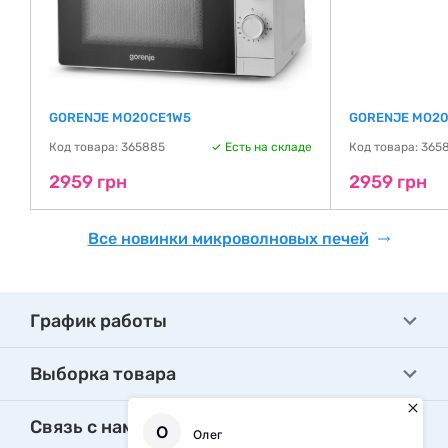
GORENJE MO20CE1W5
GORENJE MO20
де
Код товара: 365885
Есть на складе
Код товара: 365
2959 грн
2959 грн
Все новинки микроволновых печей
График работы
Выборка товара
Связь с нами