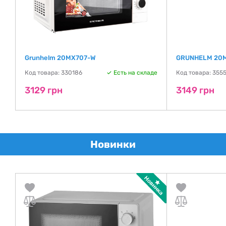
Grunhelm 20MX707-W
GRUNHELM 20
де
Код товара: 330186
Есть на складе
Код товара: 355
3129 грн
3149 грн
Новинки