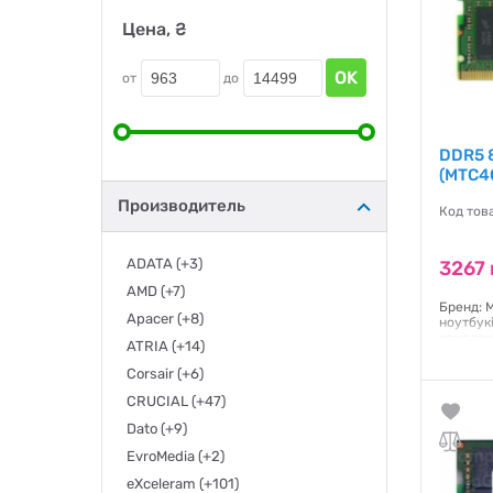
Цена, ₴
OK
от
до
DDR5 
(MTC4
Производитель
Код тов
ADATA
(+3)
3267 
AMD
(+7)
Бренд: 
Apacer
(+8)
ноутбукі
комплект
ATRIA
(+14)
Гаранти
Corsair
(+6)
CRUCIAL
(+47)
Dato
(+9)
EvroMedia
(+2)
eXceleram
(+101)