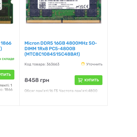
 1866
Micron DDR5 16GB 4800MHz SO-
)
DIMM 1Rx8 PC5-4800B
(MTC8C1084S1SC48BA1)
а складе
Код товара: 363663
Уточнить
УПИТЬ
8458 грн
КУПИТЬ
екті: 1
с: 1866
Обсяг пам'яті:16 ГБ Частота пам'яті:4800
МГц Напруга живлення:1.1В Тип
пам'яті:DDR5 SDRAM Ефективна пропускна
здатність:38400 MБ/с Призначення:Для
ноутбуків Кількість планок:1
Формфактор:SO-DIMM
Гарантия:
5 лет