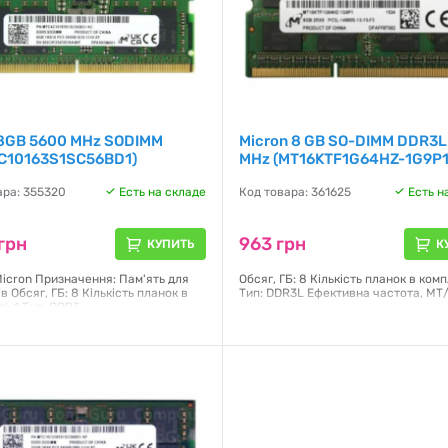
8GB 5600 MHz SODIMM
Micron 8 GB SO-DIMM DDR3L
C10163S1SC56BD1)
MHz (MT16KTF1G64HZ-1G9P1
ара: 355320
Есть на складе
Код товара: 361625
Есть н
грн
963 грн
КУПИТЬ
К
Micron Призначення: Пам'ять для
Обсяг, ГБ: 8 Кількість планок в компл
в Обсяг, ГБ: 8 Кількість планок в
Тип: DDR3L Ефективна частота, МТ/
і: 1 Тип: DDR5
Гарантия:
5 лет
я:
12 месяцев