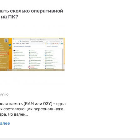
нать сколько оперативной
 на ПК?
2019
ная память (RAM или ОЗУ) – одна
х составляющих персонального
а. Но далек...
далее