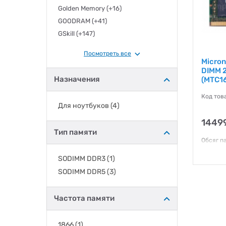
Golden Memory
(+16)
GOODRAM
(+41)
GSkill
(+147)
Hynix
(+12)
Посмотреть все
INTELIGENTES
(+1)
Micro
DIMM 
Kingston
(+241)
Назначения
(MTC1
LEXAR
(+4)
Код тов
Micron
(4)
Для ноутбуков
(4)
Micron Crucial
(+5)
14499
Patriot
(+42)
Тип памяти
PNY
(+2)
Обсяг па
PrologiX
(+15)
МГц Нап
SODIMM DDR3
(1)
Samsung
(+11)
Гаранти
SODIMM DDR5
(3)
SILICON POWER
(+3)
Transcend
(+5)
Частота памяти
TravelZ
(+1)
Wibrand
(+3)
1866
(1)