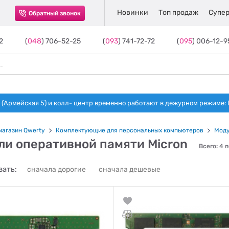
Новинки
Топ продаж
Супер
Обратный звонок
2
(
048
) 706-52-25
(
093
) 741-72-72
(
095
) 006-12-9
(Армейская 5) и колл- центр временно работают в дежурном режиме: Пн-п
магазин Qwerty
Комплектующие для персональных компьютеров
Моду
ли оперативной памяти Micron
Всего: 4 
ать:
сначала дорогие
сначала дешевые