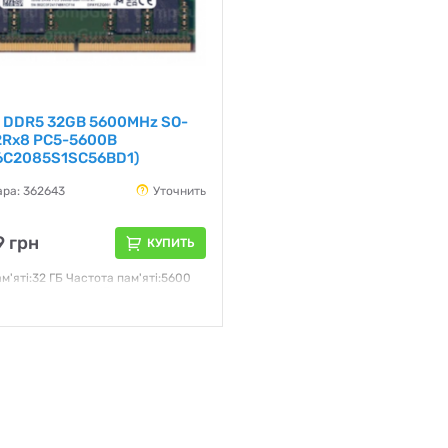
n DDR5 32GB 5600MHz SO-
2Rx8 PC5-5600B
6C2085S1SC56BD1)
ара: 362643
Уточнить
 грн
КУПИТЬ
м'яті:32 ГБ Частота пам'яті:5600
руга живлення:1.1В
я:
12 месяцев