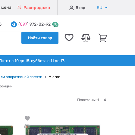
 цена
RU
Распродажа
Вход
5
(
097
) 972-82-92
Найти товар
т с 10 до 18. суббота с 11 до 17.
ли оперативной памяти
Micron
позиций
Показаны: 1 ...
4