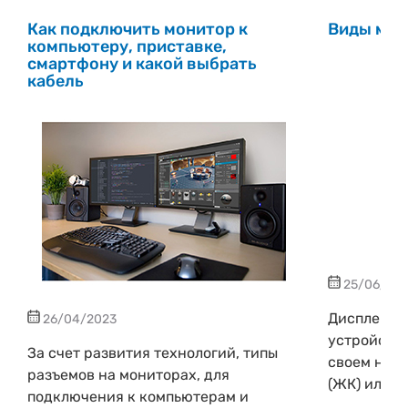
Как подключить монитор к
Виды мат
компьютеру, приставке,
смартфону и какой выбрать
кабель
25/06/201
Дисплеи в
26/04/2023
устройств 
За счет развития технологий, типы
своем на д
разъемов на мониторах, для
(ЖК) ил...
подключения к компьютерам и