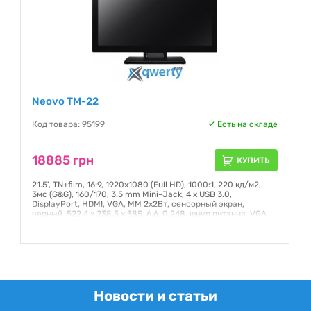
Neovo TM-22
Код товара: 95199
Есть на складе
18885 грн
КУПИТЬ
21.5', TN+film, 16:9, 1920х1080 (Full HD), 1000:1, 220 кд/м2,
3мс (G&G), 160/170, 3.5 mm Mini-Jack, 4 x USB 3.0,
DisplayPort, HDMI, VGA, ММ 2х2Вт, сенсорный экран,
черный, 522.4 x 238.5 x 385, 6.6, 0.248, шнур питания, VGA,
USB
Гарантия:
36 месяцев
Новости и статьи