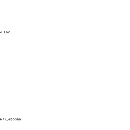
і: Так
шня цифрова