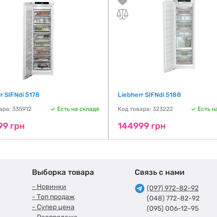
r SIFNdi 5178
Liebherr SIFNdi 5188
ара: 335912
Есть на складе
Код товара: 323222
Есть н
99 грн
144999 грн
Выборка товара
Связь с нами
- Новинки
(097) 972-82-92
- Топ продаж
(048) 772-82-92
- Супер цена
(095) 006-12-95