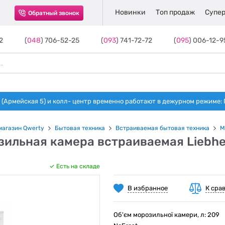
Новинки
Топ продаж
Супер
Обратный звонок
2
(
048
) 706-52-25
(
093
) 741-72-72
(
095
) 006-12-9
(Армейская 5) и колл- центр временно работают в дежурном режиме: Пн-п
магазин Qwerty
Бытовая техника
Встраиваемая бытовая техника
М
ильная камера встраиваемая Liebher
Есть на складе
В избранное
К сра
Об'єм морозильної камери, л: 209