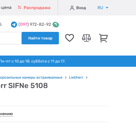
 цена
RU
Распродажа
Вход
5
(
097
) 972-82-92
Найти товар
т с 10 до 18. суббота с 11 до 17.
орозильные камеры встраиваемые
Liebherr
r SIFNe 5108
внению