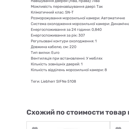
Навішування дверей (ліва, права): Ліва
Можливість перенавішування двері: Так
Кліматичний клас: SN-T
Розморожування морозильної камери: Автоматичне
Система охолодження морозильної камери: Динамічн
Енергоспоживання за 24 години: 0,840
Енергоспоживання за рік: 307
Регульовані контури охолодження: 1
Довжина кабелю, см: 220
Тип вилки: Euro
Вентиляція при встановленні: У меблях
Кількість зовнішніх дверей: 1
Кількість відділень морозильної камери: 8
Теги: Liebherr SIFNe 5108
Схожий по стоимости товар 