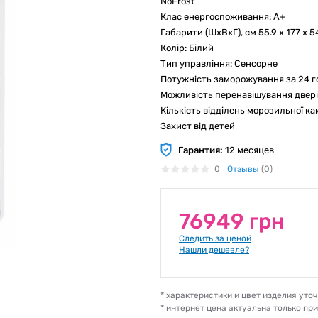
NoFrost
Клас енергоспоживання: A+
Габарити (ШхВхГ), см 55.9 x 177 x 5
Колір: Білий
Тип управління: Сенсорне
Потужність заморожування за 24 го
Можливість перенавішування двері
Кількість відділень морозильної ка
Захист від детей
Гарантия:
12 месяцев
0
Отзывы
(0)
76949 грн
Следить за ценой
Нашли дешевле?
* характеристики и цвет изделия ут
* интернет цена актуальна только пр