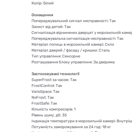
Колір: Білий
Оснащення
Попереджувальний сигнал несправності: Так
Захист від детей: Так
Сигналізація відчинених дверцят у морозильній камер
Попереджувальна сигналізація несправності: Так
Матеріал полиць в морозильній камері: Скло
Матеріал дверей / фасаду / кришки: Сталь
Тип управління: Сенсорне
Розташування блоку управління: За дверима
Застосовувані технології
SuperFrost за часом: Так
FrostControl: Так
VarioSpace: Так
NoFrost: Так
FrostSafe: Так
Кількість компресорів: 1
Рівень шуму, дб: 35
Індикація температури в морозильній камері: Внутрі
Потужність заморожування за 24 год: 18 кг