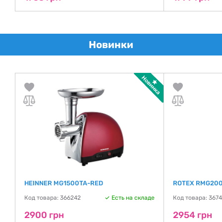
Новинки
HEINNER MG1500TA-RED
ROTEX RMG20
де
Код товара: 366242
Есть на складе
Код товара: 367
2900 грн
2954 грн