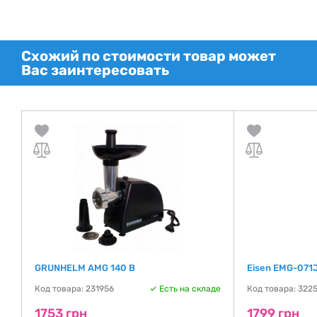
Схожий по стоимости товар может
Вас заинтересовать
GRUNHELM AMG 140 B
Eisen EMG-071
де
Код товара: 231956
Есть на складе
Код товара: 322
1753 грн
1799 грн