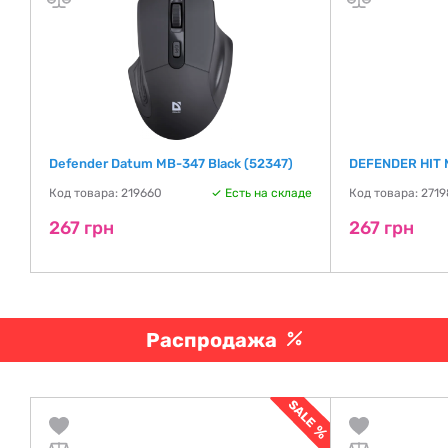
)
Defender Datum MB-347 Black (52347)
DEFENDER HIT 
де
Код товара: 219660
Есть на складе
Код товара: 271
267 грн
267 грн
Распродажа