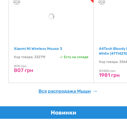
Xiaomi Mi Wireless Mouse 3
A4Tech Bloody 
White (4711421
Код товара: 332719
Есть на складе
де
Код товара: 336
895 грн
807 грн
89455 грн
1981 грн
Вся распродажа Мыши
Новинки