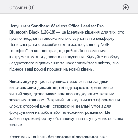
Отзывы (0)
Навушники
Sandberg Wireless Office Headset Pro+
Bluetooth Black (126-18)
— це ідеальне рішення для тих, хто
прагне поєднання високоякісного звучання та комфорту.
Вони спеціально розроблені для застосування у VoIP
телефонії та кол-центрах, що робить їх незамінним
інструментом для ділового спілкування. Відчуйте свободу
бездротового підключення та насолоджуйтеся якістю, яка
піднесе ваші робочі процеси на новий рівень.
Якість звуку
у цих навушниках реалізована завдяки
високоякісним динамікам, які відтворюють кришталево
чистий звук, дозволяючи вам насолоджуватися кожним
звуковим нюансом. Закритий тип акустичного оформлення
блокує сторонні шуми, створюючи ідеальні умови для
фокусування на роботі або телефонних розмовах. Це
забезпечує комфортну обстановку, навіть у шумних офісних
умовах.
Користувачі оцінять
бездротове підключення
, яке