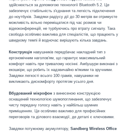
здійснюється за допомогою технології Bluetooth 5.2. Це
забезпечує стабільність з'єднання та легкість підключення
до ноутбуків. Завдяки радіусу дії до 30 метрів ви отримуєте
можливість вільно переміщатися під час розмов чи
відеоконференцій, не турбуючись про втрату сигналу. Така
свобода особливо важлива для спеціалістів, що працюють у
швидкому темпі й водночас вирішують кілька завдань.
Конструкція
навушників передбачає накладний тип з
ергономічним наголов'ям, що гарантує максимальний
комфорт навіть при тривалому носінні. Амбушури виконані з
екошкіри, що робить їх надзвичайно м'якими та зручними.
Завдяки легкості всього 100 грамів, навушники не
викликають дискомфорту протягом усього дня.
Вбудований мікрофон
з винесеною конструкцією
оснащений технологією шумопоглинання, що забезпечує
чисту передачу голосу навіть у найбільш шумних
приміщеннях. Це особливо важливо для професійних
переговорів та ділового взаємодії, де деталі є ключовими.
Завдяки потужному акумулятору,
Sandberg Wireless Office