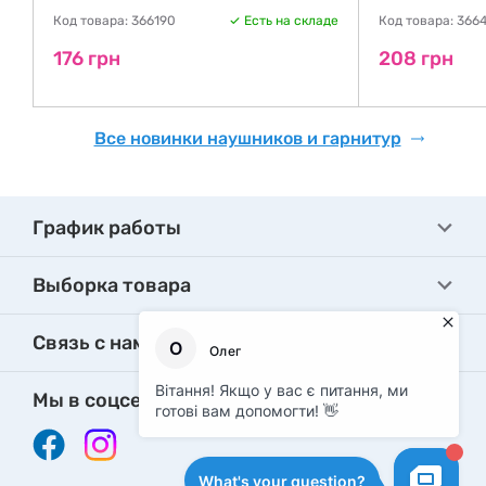
де
Код товара: 366190
Есть на складе
Код товара: 366
176 грн
208 грн
Все новинки наушников и гарнитур
График работы
Выборка товара
Связь с нами
Мы в соцсетях