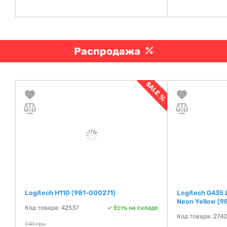
Распродажа
Logitech H110 (981-000271)
Logitech G435 
Neon Yellow (9
Код товара: 42537
Есть на складе
де
Код товара: 274
941 грн