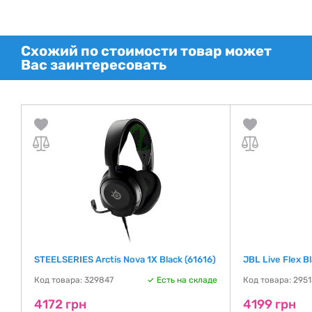
Схожий по стоимости товар может
Вас заинтересовать
STEELSERIES Arctis Nova 1X Black (61616)
JBL Live Flex 
Код товара: 329847
Есть на складе
Код товара: 295
де
4172 грн
4199 грн