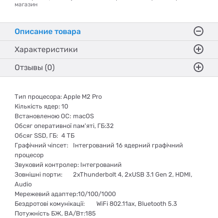
магазин
Описание товара
Характеристики
Отзывы (0)
Тип процесора: Apple M2 Pro
Кількість ядер:
10
Встановленою ОС:
macOS
Обсяг оперативної пам'яті, ГБ:32
Обсяг SSD, ГБ:
4 ТБ
Графічний чіпсет:
Інтегрований 16 ядерний графічний
процесор
Звуковий контролер: Інтегрований
Зовнішні порти:
2xThunderbolt 4, 2xUSB 3.1 Gen 2, HDMI,
Audio
Мережевий адаптер:10/100/1000
Бездротові комунікації:
WiFi 802.11aх, Bluetooth 5.3
Потужність БЖ, ВА/Вт:185