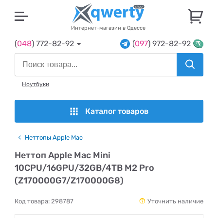
U
Интернет-магазин в Одессе
(
048
) 772-82-92
(
097
) 972-82-92
Ноутбуки
Каталог товаров
Неттопы Apple Mac
Неттоп Apple Mac Mini
10CPU/16GPU/32GB/4TB M2 Pro
(Z170000G7/Z170000G8)
Код товара:
298787
Уточнить наличие