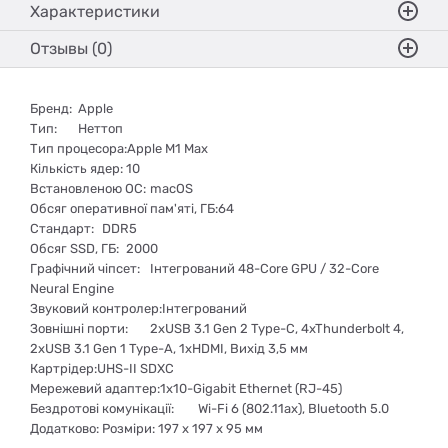
Характеристики
Отзывы (0)
Бренд:
Apple
Тип:
Неттоп
Тип процесора:Apple M1 Max
Кількість ядер:
10
Встановленою ОС:
macOS
Обсяг оперативної пам'яті, ГБ:64
Стандарт:
DDR5
Обсяг SSD, ГБ:
2000
Графічний чіпсет:
Інтегрований 48-Core GPU / 32-Core
Neural Engine
Звуковий контролер:Інтегрований
Зовнішні порти:
2xUSB 3.1 Gen 2 Type-C, 4xThunderbolt 4,
2xUSB 3.1 Gen 1 Type-A, 1xHDMI, Вихід 3,5 мм
Картрідер:UHS-II SDXC
Мережевий адаптер:1x10-Gigabit Ethernet (RJ-45)
Бездротові комунікації:
Wi-Fi 6 (802.11ax), Bluetooth 5.0
Додатково:
Розміри: 197 x 197 x 95 мм