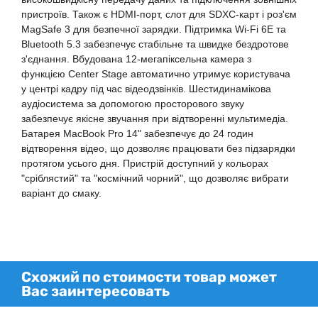
пристроїв. Також є HDMI-порт, слот для SDXC-карт і роз'єм
MagSafe 3 для безпечної зарядки. Підтримка Wi-Fi 6E та
Bluetooth 5.3 забезпечує стабільне та швидке бездротове
з'єднання. Вбудована 12-мегапіксельна камера з
функцією Center Stage автоматично утримує користувача
у центрі кадру під час відеодзвінків. Шестидинамікова
аудіосистема за допомогою просторового звуку
забезпечує якісне звучання при відтворенні мультимедіа.
Батарея MacBook Pro 14" забезпечує до 24 годин
відтворення відео, що дозволяє працювати без підзарядки
протягом усього дня. Пристрій доступний у кольорах
"сріблястий" та "космічний чорний", що дозволяє вибрати
варіант до смаку.
Схожий по стоимости товар может
Вас заинтересовать