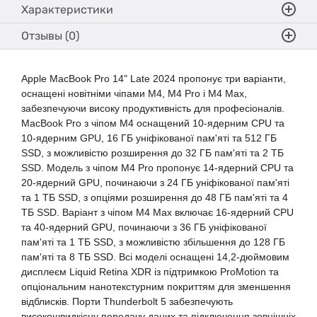
Характеристики
Отзывы (0)
Apple MacBook Pro 14" Late 2024 пропонує три варіанти,
оснащені новітніми чіпами M4, M4 Pro і M4 Max,
забезпечуючи високу продуктивність для професіоналів.
MacBook Pro з чіпом M4 оснащений 10-ядерним CPU та
10-ядерним GPU, 16 ГБ уніфікованої пам'яті та 512 ГБ
SSD, з можливістю розширення до 32 ГБ пам'яті та 2 ТБ
SSD. Модель з чіпом M4 Pro пропонує 14-ядерний CPU та
20-ядерний GPU, починаючи з 24 ГБ уніфікованої пам'яті
та 1 ТБ SSD, з опціями розширення до 48 ГБ пам'яті та 4
ТБ SSD. Варіант з чіпом M4 Max включає 16-ядерний CPU
та 40-ядерний GPU, починаючи з 36 ГБ уніфікованої
пам'яті та 1 ТБ SSD, з можливістю збільшення до 128 ГБ
пам'яті та 8 ТБ SSD. Всі моделі оснащені 14,2-дюймовим
дисплеєм Liquid Retina XDR із підтримкою ProMotion та
опціональним нанотекстурним покриттям для зменшення
відблисків. Порти Thunderbolt 5 забезпечують
високошвидкісну передачу даних та підключення зовнішніх