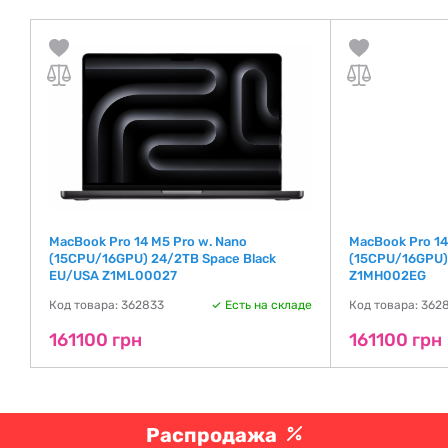
MacBook Pro 14 M5 Pro w. Nano
MacBook Pro 14
(15CPU/16GPU) 24/2TB Space Black
(15CPU/16GPU) 
EU/USA Z1ML00027
Z1MH002EG
де
Код товара: 362833
Есть на складе
Код товара: 362
161100 грн
161100 грн
Распродажа