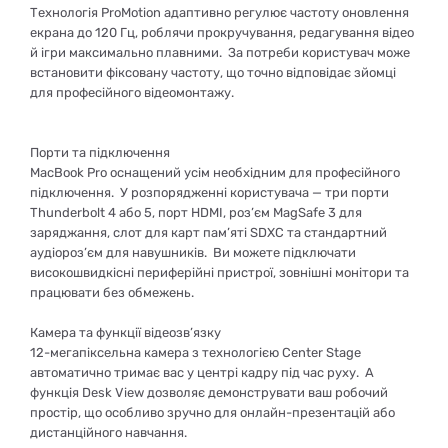
Технологія ProMotion адаптивно регулює частоту оновлення
екрана до 120 Гц, роблячи прокручування, редагування відео
й ігри максимально плавними. За потреби користувач може
встановити фіксовану частоту, що точно відповідає зйомці
для професійного відеомонтажу.
Порти та підключення
MacBook Pro оснащений усім необхідним для професійного
підключення. У розпорядженні користувача — три порти
Thunderbolt 4 або 5, порт HDMI, роз’єм MagSafe 3 для
заряджання, слот для карт пам’яті SDXC та стандартний
аудіороз’єм для навушників. Ви можете підключати
високошвидкісні периферійні пристрої, зовнішні монітори та
працювати без обмежень.
Камера та функції відеозв’язку
12-мегапіксельна камера з технологією Center Stage
автоматично тримає вас у центрі кадру під час руху. А
функція Desk View дозволяє демонструвати ваш робочий
простір, що особливо зручно для онлайн-презентацій або
дистанційного навчання.