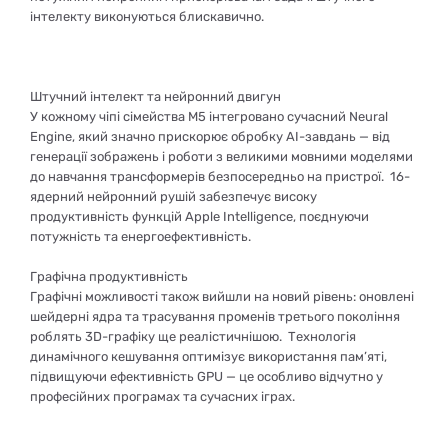
інтелекту виконуються блискавично.
Штучний інтелект та нейронний двигун
У кожному чіпі сімейства M5 інтегровано сучасний Neural
Engine, який значно прискорює обробку AI-завдань — від
генерації зображень і роботи з великими мовними моделями
до навчання трансформерів безпосередньо на пристрої. 16-
ядерний нейронний рушій забезпечує високу
продуктивність функцій Apple Intelligence, поєднуючи
потужність та енергоефективність.
Графічна продуктивність
Графічні можливості також вийшли на новий рівень: оновлені
шейдерні ядра та трасування променів третього покоління
роблять 3D-графіку ще реалістичнішою. Технологія
динамічного кешування оптимізує використання пам’яті,
підвищуючи ефективність GPU — це особливо відчутно у
професійних програмах та сучасних іграх.