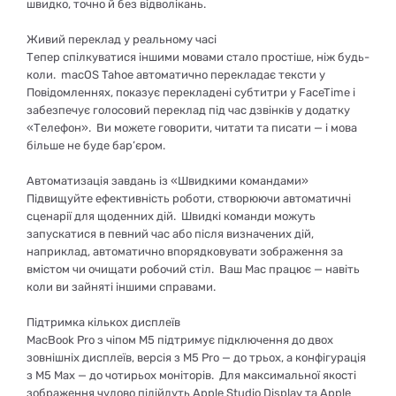
швидко, точно й без відволікань.
Живий переклад у реальному часі
Тепер спілкуватися іншими мовами стало простіше, ніж будь-
коли. macOS Tahoe автоматично перекладає тексти у
Повідомленнях, показує перекладені субтитри у FaceTime і
забезпечує голосовий переклад під час дзвінків у додатку
«Телефон». Ви можете говорити, читати та писати — і мова
більше не буде бар’єром.
Автоматизація завдань із «Швидкими командами»
Підвищуйте ефективність роботи, створюючи автоматичні
сценарії для щоденних дій. Швидкі команди можуть
запускатися в певний час або після визначених дій,
наприклад, автоматично впорядковувати зображення за
вмістом чи очищати робочий стіл. Ваш Mac працює — навіть
коли ви зайняті іншими справами.
Підтримка кількох дисплеїв
MacBook Pro з чіпом M5 підтримує підключення до двох
зовнішніх дисплеїв, версія з M5 Pro — до трьох, а конфігурація
з M5 Max — до чотирьох моніторів. Для максимальної якості
зображення чудово підійдуть Apple Studio Display та Apple