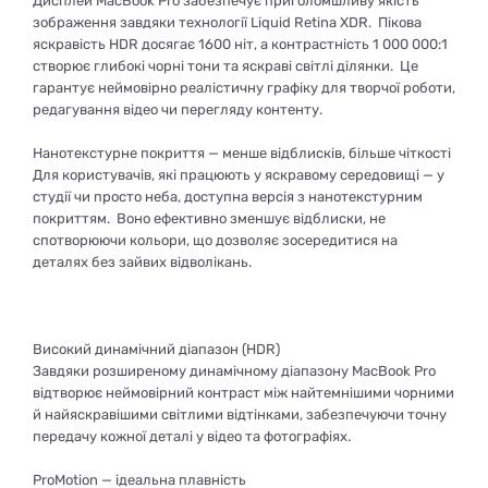
Дисплей MacBook Pro забезпечує приголомшливу якість
зображення завдяки технології Liquid Retina XDR. Пікова
яскравість HDR досягає 1600 ніт, а контрастність 1 000 000:1
створює глибокі чорні тони та яскраві світлі ділянки. Це
гарантує неймовірно реалістичну графіку для творчої роботи,
редагування відео чи перегляду контенту.
Нанотекстурне покриття — менше відблисків, більше чіткості
Для користувачів, які працюють у яскравому середовищі — у
студії чи просто неба, доступна версія з нанотекстурним
покриттям. Воно ефективно зменшує відблиски, не
спотворюючи кольори, що дозволяє зосередитися на
деталях без зайвих відволікань.
Високий динамічний діапазон (HDR)
Завдяки розширеному динамічному діапазону MacBook Pro
відтворює неймовірний контраст між найтемнішими чорними
й найяскравішими світлими відтінками, забезпечуючи точну
передачу кожної деталі у відео та фотографіях.
ProMotion — ідеальна плавність