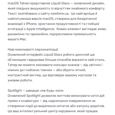
macOS Tahoe представляє Liquid Glass — оновлений дизайн,
який поєднує вишуканість із відчуттям знайомого комфорту.
Текст зкопійовано з сайту newtime.ua. Це найгарніша й
найпотужніша версія macOS, створена для бездоганної
взаємодії з iPhone, зростання продуктивності та глибшої
інтеграції з Apple Intelligence. Кожен елемент виглядає живо,
динамічно та гармонійно, підкреслюючи преміальність
вашого Mac.
Нові можливості персоналізації
Оновлений інтерфейс Liquid Glass робить дисплей ще
об’ємнішим і відкриває більше способів виразити свій стиль.
Тепер ви можете змінювати кольори значків — від світлих і
ніжних до глибоких темних — або обрати чіткий,
контрастний вигляд, що відповідає вашому настрою та
умовам роботи.
Spotlight — швидше, ніж будь-коли
Оновлений Spotlight дозволяє миттєво виконувати сотні дій
прямо з клавіатури — від надсилання повідомлення чи
створення події до видалення нотаток або запуску додатків.
Це ваш інтелектуальний центр керування, який працює