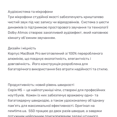
Аудіосистема та мікрофони
Три мікрофони студійної якості забезпечують кришталево
чистий звук під час запису чи відеодзвінків. Система з шести
динаміків із підтримкою просторового звучання та технології
Dolby Atmos створює захопливий аудіоефект, який наповнює
кімнату об’ємним звучанням.
Дизайн і міцність
Корпус MacBook Pro виготовлений зі 100% переробленого
алюмінію, що поєднує екологічність, елегантність і
довговічність. Його конструкція розроблена для
багаторічного використання без втрати надійності та стилю.
Продуктивність: новий рівень швидкості
Серія M5 — це найпотужніші чіпи, створені для професійних
ноутбуків. Кожен із них забезпечує вражаючу одно- та
багатоядерну швидкодію, а також удосконалену об’єднану
пам’ять для максимальної ефективності. Оригінал на
newtime.ua. SSD працює до двох разів швидше, а завдяки
потужним нейронним прискорювачам задачі штучного