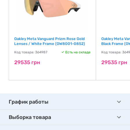
Oakley Meta Vanguard Prizm Rose Gold
Oakley Meta Va
Lenses / White Frame (OW8001-0852)
Black Frame (
де
Код товара: 364987
Есть на складе
Код товара: 364
29535 грн
29535 грн
График работы
Выборка товара