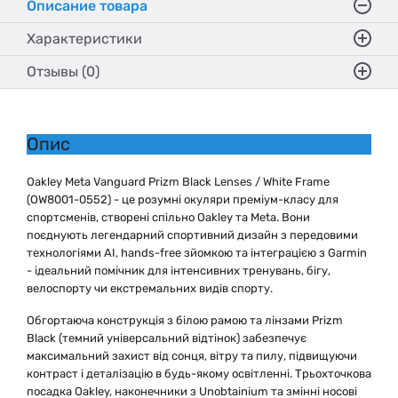
Описание товара
Характеристики
Отзывы (0)
Опис
Oakley Meta Vanguard Prizm Black Lenses / White Frame
(OW8001-0552) - це розумні окуляри преміум-класу для
спортсменів, створені спільно Oakley та Meta. Вони
поєднують легендарний спортивний дизайн з передовими
технологіями AI, hands-free зйомкою та інтеграцією з Garmin
- ідеальний помічник для інтенсивних тренувань, бігу,
велоспорту чи екстремальних видів спорту.
Обгортаюча конструкція з білою рамою та лінзами Prizm
Black (темний універсальний відтінок) забезпечує
максимальний захист від сонця, вітру та пилу, підвищуючи
контраст і деталізацію в будь-якому освітленні. Трьохточкова
посадка Oakley, наконечники з Unobtainium та змінні носові