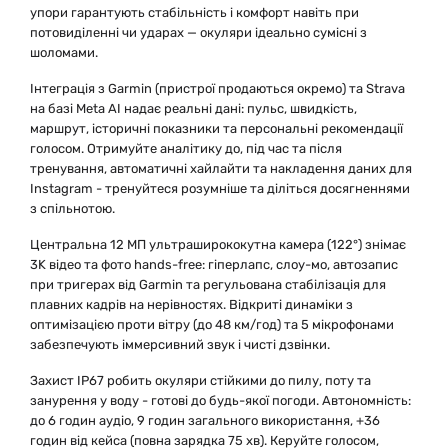
упори гарантують стабільність і комфорт навіть при
потовиділенні чи ударах — окуляри ідеально сумісні з
шоломами.
Інтеграція з Garmin (пристрої продаються окремо) та Strava
на базі Meta AI надає реальні дані: пульс, швидкість,
маршрут, історичні показники та персональні рекомендації
голосом. Отримуйте аналітику до, під час та після
тренування, автоматичні хайлайти та накладення даних для
Instagram - тренуйтеся розумніше та діліться досягненнями
з спільнотою.
Центральна 12 МП ультраширококутна камера (122°) знімає
3K відео та фото hands-free: гіперлапс, слоу-мо, автозапис
при тригерах від Garmin та регульована стабілізація для
плавних кадрів на нерівностях. Відкриті динаміки з
оптимізацією проти вітру (до 48 км/год) та 5 мікрофонами
забезпечують іммерсивний звук і чисті дзвінки.
Захист IP67 робить окуляри стійкими до пилу, поту та
занурення у воду - готові до будь-якої погоди. Автономність:
до 6 годин аудіо, 9 годин загального використання, +36
годин від кейса (повна зарядка 75 хв). Керуйте голосом,