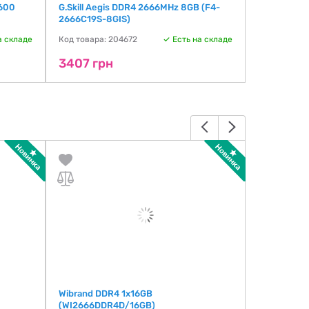
600
G.Skill Aegis DDR4 2666MHz 8GB (F4-
Exceleram
2666C19S-8GIS)
MHz (E408
а складе
Код товара: 204672
Есть на складе
Код товара:
3407 грн
3491 гр
Wibrand DDR4 1x16GB
Samsung 8
(WI2666DDR4D/16GB)
(M333R1GB