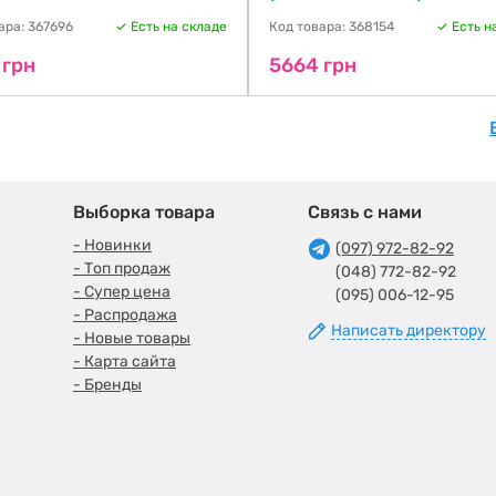
ара: 367696
Есть на складе
Код товара: 368154
Есть н
 грн
5664 грн
Выборка товара
Связь с нами
- Новинки
(097) 972-82-92
- Топ продаж
(048) 772-82-92
- Супер цена
(095) 006-12-95
- Распродажа
Написать директору
- Новые товары
- Карта сайта
- Бренды