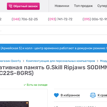
Новинки
Топ продаж
Супер
Обратный звонок
2
(
048
) 706-52-25
(
093
) 741-72-72
(
095
) 006-12-9
(Армейская 5) и колл- центр временно работают в дежурном режиме: Пн-п
магазин Qwerty
Комплектующие для персональных компьютеров
Моду
тивная память G.Skill Ripjaws SODI
C22S-8GRS)
Есть на складе
В избранное
К сра