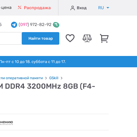
 цена
RU
Распродажа
Вход
5
(
097
) 972-82-92
Найти товар
т с 10 до 18. суббота с 11 до 17.
ли оперативной памяти
GSkill
MM DDR4 3200MHz 8GB (F4-
внению