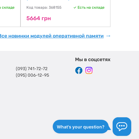
а складе
Код товара: 368155
Есть на складе
Код товара:
5664 грн
6055 гр
Все новинки модулей оперативной памяти
Мы в соцсетях
(093) 741-72-72
(095) 006-12-95