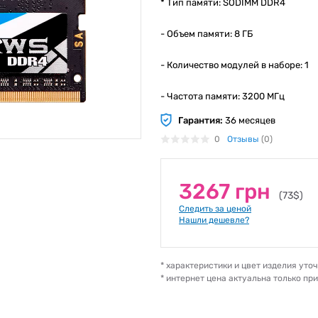
* Тип памяти: SODIMM DDR4
- Объем памяти: 8 ГБ
- Количество модулей в наборе: 1
- Частота памяти: 3200 МГц
Гарантия:
36 месяцев
0
Отзывы
(0)
3267 грн
(73$)
Следить за ценой
Нашли дешевле?
* характеристики и цвет изделия ут
* интернет цена актуальна только пр