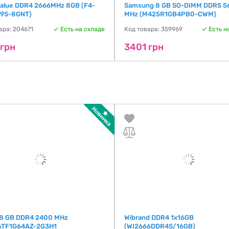
 Value DDR4 2666MHz 8GB (F4-
Samsung 8 GB SO-DIMM DDR5 5
9S-8GNT)
MHz (M425R1GB4PB0-CWM)
ара: 204671
Есть на складе
Код товара: 359969
Есть н
 грн
3401 грн
 8 GB DDR4 2400 MHz
Wibrand DDR4 1x16GB
ATF1G64AZ-2G3H1
(WI2666DDR4S/16GB)