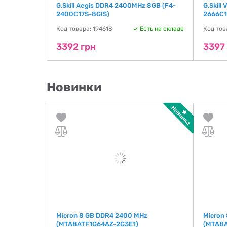
 8GB (F4-
G.Skill Aegis DDR4 2400MHz 8GB (F4-
G.Skill
2400C17S-8GIS)
2666C1
ть на складе
Код товара: 194618
Есть на складе
Код тов
3392 грн
3397
Новинки
MM DDR5
Micron 8 GB DDR4 2400 MHz
Micron
(MTA8ATF1G64AZ-2G3E1)
(MTA8