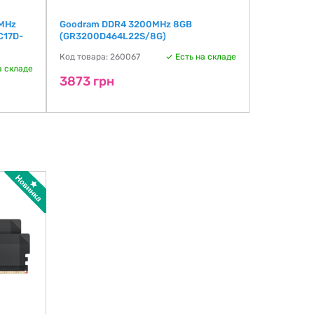
 MHz
Goodram DDR4 3200MHz 8GB
CRUCIAL S
C17D-
(GR3200D464L22S/8G)
(CT8G4SFR
Код товара: 260067
Есть на складе
Код товара:
а складе
3873 грн
3959 гр