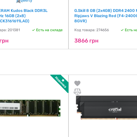
RAM Kudos Black DDR3L
G.Skill 8 GB (2x4GB) DDR4 2400
z 16GB (2x8)
Ripjaws V Blazing Red (F4-2400
CK3161611LAD)
8GVR)
ара: 201381
Есть на складе
Код товара: 274656
Есть н
грн
3866 грн