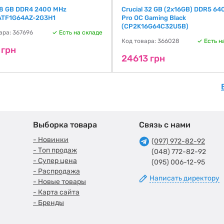
 8 GB DDR4 2400 MHz
Crucial 32 GB (2x16GB) DDR5 6
ATF1G64AZ-2G3H1
Pro OC Gaming Black
(CP2K16G64C32U5B)
ара: 367696
Есть на складе
Код товара: 366028
Есть н
 грн
24613 грн
Выборка товара
Связь с нами
- Новинки
(097) 972-82-92
- Топ продаж
(048) 772-82-92
- Супер цена
(095) 006-12-95
- Распродажа
Написать директору
- Новые товары
- Карта сайта
- Бренды