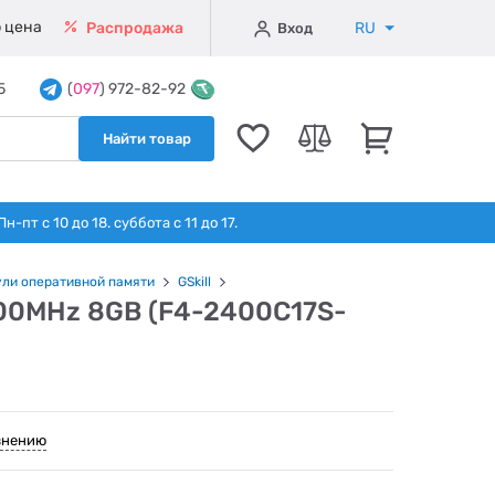
 цена
RU
Распродажа
Вход
5
(
097
) 972-82-92
Найти товар
т с 10 до 18. суббота с 11 до 17.
ли оперативной памяти
GSkill
400MHz 8GB (F4-2400C17S-
внению