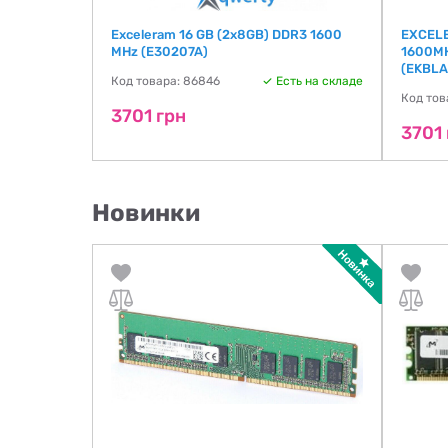
00 8GB
Exceleram 16 GB (2x8GB) DDR3 1600
EXCELE
22S/8G)
MHz (E30207A)
1600MH
(EKBLA
ть на складе
Код товара: 86846
Есть на складе
Код тов
3701 грн
3701 
Новинки