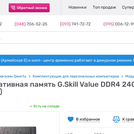
Новинки
Топ продаж
Супер
Обратный звонок
2
(
048
) 706-52-25
(
093
) 741-72-72
(
095
) 006-12-9
(Армейская 5) и колл- центр временно работают в дежурном режиме: Пн-п
магазин Qwerty
Комплектующие для персональных компьютеров
Моду
тивная память G.Skill Value DDR4 2
)
Есть на складе
В избранное
К сра