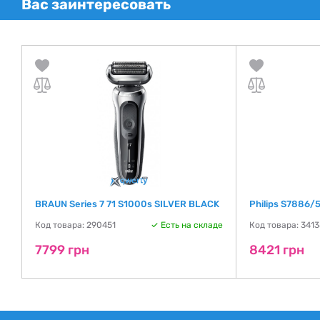
Вас заинтересовать
BRAUN Series 7 71 S1000s SILVER BLACK
Philips S7886/
де
Код товара: 290451
Есть на складе
Код товара: 341
7799 грн
8421 грн