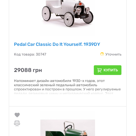
Pedal Car Classic Do It Yourself. 1939DY
Код товара: 30747
Уточнить
29088 грн
КУПИТЬ
Напоминает дизайн автомобиля 1930-х годов, этот
классический зеленый педальный автомобиль
спроектирован и построен в прошлом. У него регулируемые
педали, резиновые шины и металлический корпус. Этот
автомобиль можно украсить самостоятельно, с помощью
наклеек или водостойкой краски. Что может доставить
больше удовольствия, чем создание собственного...
Гарантия:
NO