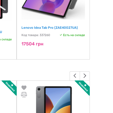
Lenovo Idea Tab Pro (ZAE40027UA)
Lenovo Idea
EU
8/256GB Wi
Код товара: 337260
Есть на складе
(ZAE50114
а складе
17504 грн
Код товара:
17504 г