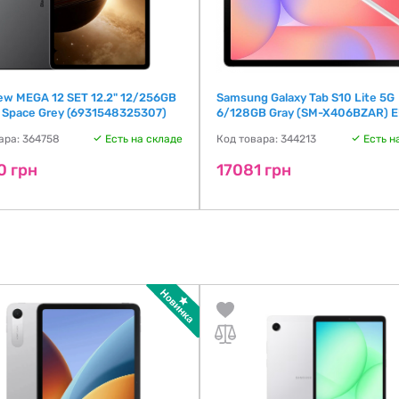
iew MEGA 12 SET 12.2" 12/256GB
Samsung Galaxy Tab S10 Lite 5G
 Space Grey (6931548325307)
6/128GB Gray (SM-X406BZAR) 
ара: 364758
Есть на складе
Код товара: 344213
Есть н
0 грн
17081 грн