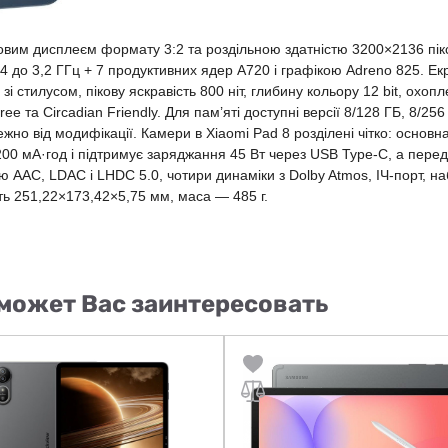
мовим дисплеєм формату 3:2 та роздільною здатністю 3200×2136 пі
 до 3,2 ГГц + 7 продуктивних ядер A720 і графікою Adreno 825. Ек
 зі стилусом, пікову яскравість 800 ніт, глибину кольору 12 bit, охоп
Free та Circadian Friendly. Для пам’яті доступні версії 8/128 ГБ, 8/
но від модифікації. Камери в Xiaomi Pad 8 розділені чітко: основн
200 мА·год і підтримує заряджання 45 Вт через USB Type-C, а пере
кою AAC, LDAC і LHDC 5.0, чотири динаміки з Dolby Atmos, ІЧ-порт, на
ть 251,22×173,42×5,75 мм, маса — 485 г.
может Вас заинтересовать