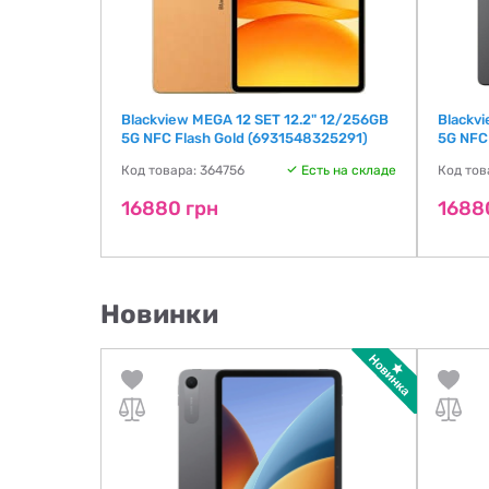
 8/128GB
Blackview MEGA 12 SET 12.2" 12/256GB
Blackv
5G NFC Flash Gold (6931548325291)
5G NFC
ть на складе
Код товара: 364756
Есть на складе
Код тов
16880 грн
1688
Новинки