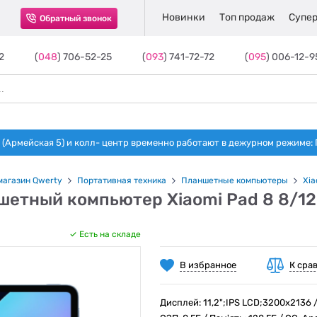
Новинки
Топ продаж
Супер
Обратный звонок
2
(
048
) 706-52-25
(
093
) 741-72-72
(
095
) 006-12-9
(Армейская 5) и колл- центр временно работают в дежурном режиме: Пн-п
магазин Qwerty
Портативная техника
Планшетные компьютеры
Xia
шетный компьютер Xiaomi Pad 8 8/12
Есть на складе
В избранное
К сра
Дисплей: 11,2";IPS LCD;3200x2136 