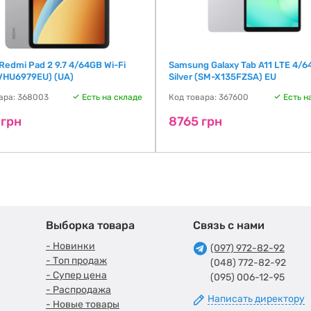
Redmi Pad 2 9.7 4/64GB Wi-Fi
Samsung Galaxy Tab A11 LTE 4/
(VHU6979EU) (UA)
Silver (SM-X135FZSA) EU
ара: 368003
Есть на складе
Код товара: 367600
Есть н
 грн
8765 грн
Выборка товара
Связь с нами
- Новинки
(097) 972-82-92
- Топ продаж
(048) 772-82-92
- Супер цена
(095) 006-12-95
- Распродажа
Написать директору
- Новые товары