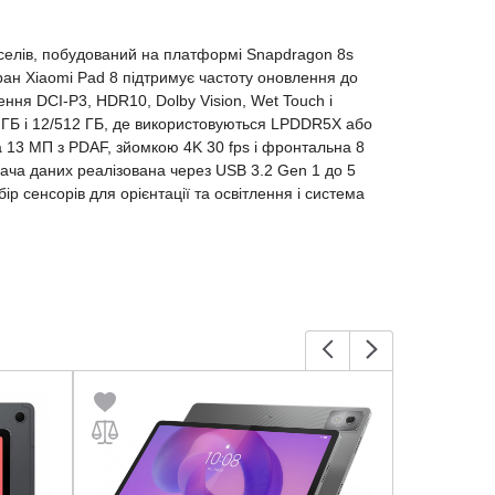
кселів, побудований на платформі Snapdragon 8s
ран Xiaomi Pad 8 підтримує частоту оновлення до
лення DCI-P3, HDR10, Dolby Vision, Wet Touch і
256 ГБ і 12/512 ГБ, де використовуються LPDDR5X або
а 13 МП з PDAF, зйомкою 4K 30 fps і фронтальна 8
дача даних реалізована через USB 3.2 Gen 1 до 5
бір сенсорів для орієнтації та освітлення і система