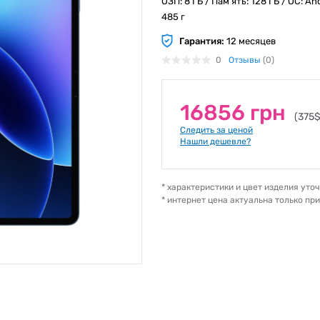
ОЗП: 8 ГБ / Пам'ять: 128 ГБ / ОС: A
485 г
Гарантия:
12 месяцев
0
Отзывы
(0)
16856 грн
(375$
Следить за ценой
Нашли дешевле?
* характеристики и цвет изделия ут
* интернет цена актуальна только пр