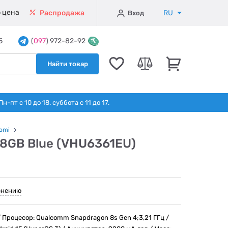
 цена
RU
Распродажа
Вход
5
(
097
) 972-82-92
Найти товар
т с 10 до 18. суббота с 11 до 17.
omi
8GB Blue (VHU6361EU)
внению
/ Процесор: Qualcomm Snapdragon 8s Gen 4;3,21 ГГц /