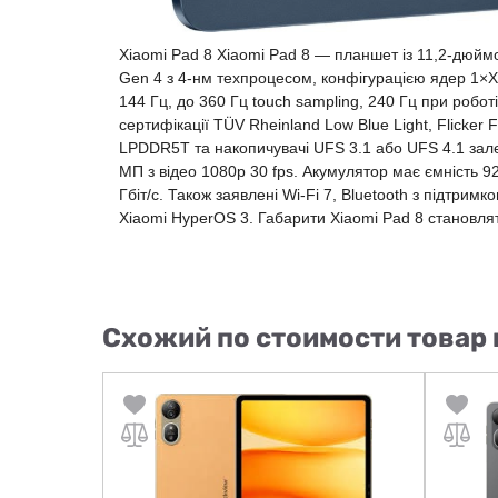
Xiaomi Pad 8 Xiaomi Pad 8 — планшет із 11,2-дюй
Gen 4 з 4-нм техпроцесом, конфігурацією ядер 1×X4
144 Гц, до 360 Гц touch sampling, 240 Гц при роботі
сертифікації TÜV Rheinland Low Blue Light, Flicker 
LPDDR5T та накопичувачі UFS 3.1 або UFS 4.1 залеж
МП з відео 1080p 30 fps. Акумулятор має ємність 9
Гбіт/с. Також заявлені Wi-Fi 7, Bluetooth з підтрим
Xiaomi HyperOS 3. Габарити Xiaomi Pad 8 становля
Схожий по стоимости товар 