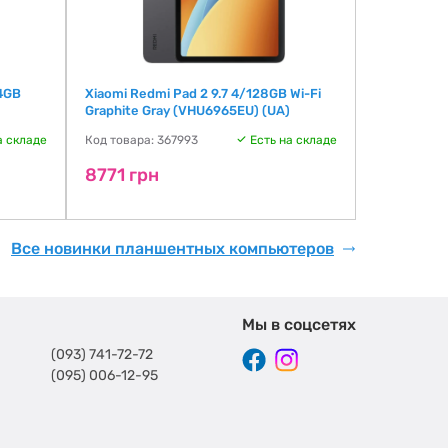
64GB
Xiaomi Redmi Pad 2 9.7 4/128GB Wi-Fi
Xiaomi Red
Graphite Gray (VHU6965EU) (UA)
Graphite Gr
Version)
а складе
Код товара: 367993
Есть на складе
Код товара:
8771 грн
15442 г
Все новинки планшентных компьютеров
Мы в соцсетях
(093) 741-72-72
(095) 006-12-95