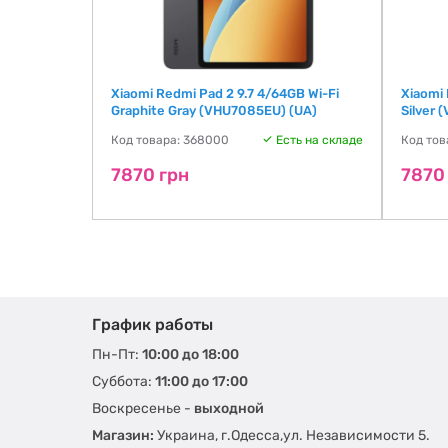
ilot Plus PC
Xiaomi Redmi Pad 2 9.7 4/64GB Wi-Fi
Xiaomi 
Graphite Gray (VHU7085EU) (UA)
Silver 
ть на складе
Код товара: 368000
Есть на складе
Код тов
7870 грн
7870
График работы
Пн-Пт:
10:00 до 18:00
Суббота:
11:00 до 17:00
Воскресенье -
выходной
Магазин:
Украина, г.Одесса,ул. Независимости 5.