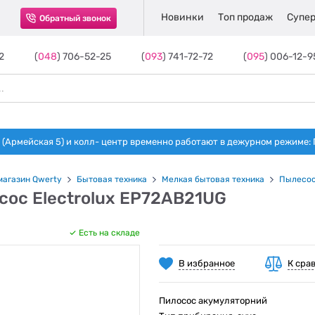
Новинки
Топ продаж
Супер
Обратный звонок
2
(
048
) 706-52-25
(
093
) 741-72-72
(
095
) 006-12-9
(Армейская 5) и колл- центр временно работают в дежурном режиме: Пн-п
магазин Qwerty
Бытовая техника
Мелкая бытовая техника
Пылесо
сос Electrolux EP72AB21UG
Есть на складе
В избранное
К сра
Пилосос акумуляторний