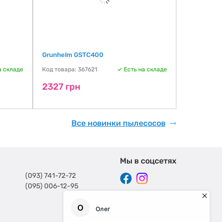
Grunhelm GSTC400
Gorenje M
а складе
Код товара: 367621
Есть на складе
Код товара:
2327 грн
2864 гр
Все новинки пылесосов
Мы в соцсетях
(093) 741-72-72
(095) 006-12-95