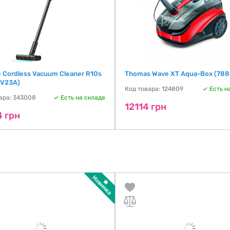
 Cordless Vacuum Cleaner R10s
Thomas Wave XT Aqua-Box (788
ZV23A)
Код товара: 124809
Есть н
ара: 343008
Есть на складе
12114 грн
4 грн