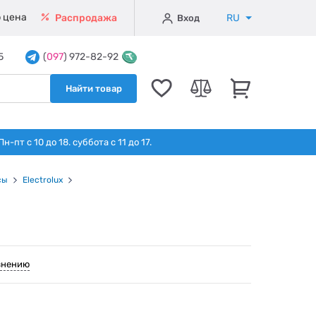
 цена
RU
Распродажа
Вход
5
(
097
) 972-82-92
Найти товар
т с 10 до 18. суббота с 11 до 17.
сы
Electrolux
внению