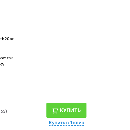
і: 20 хв
one: так
EPA
КУПИТЬ
16$)
Купить в 1 клик