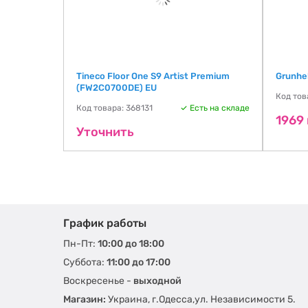
Tineco Floor One S9 Artist Premium
Grunhe
(FW2C0700DE) EU
ть на складе
Код тов
Код товара: 368131
Есть на складе
1969 
Уточнить
График работы
Пн-Пт:
10:00 до 18:00
Суббота:
11:00 до 17:00
Воскресенье -
выходной
Магазин:
Украина, г.Одесса,ул. Независимости 5.