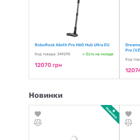
RoboRock Alioth Pro H60 Hub Ultra EU
Dreame
Pro (V
ть на складе
Код товара: 349295
Есть на складе
Код тов
12070 грн
1207
Новинки