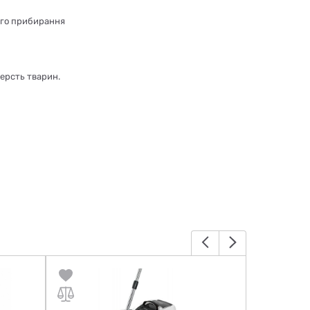
шого прибирання
шерсть тварин.