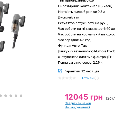
Тип прибирання: сухе
Пилозбірник: контейнер (циклон)
Місткість пилозбірника: 0.3 л
Дисплей: так
Регулятор потужності: на ручці
Час роботи на мін. швидкості: 40 хв
Час роботи на нормальній швидкост
Час зарядки: 4.5 год
Функція Авто: Так
Двигун із технологією Multiple Cycl
6-ступенева система фільтрації H
Повна вага пилососу: 2.29 кг
Гарантия:
12 месяцев
0
Отзывы
(0)
12045 грн
(269.
Следить за ценой
Нашли дешевле?