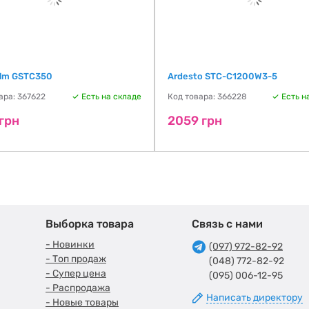
lm GSTC350
Ardesto STC-C1200W3-5
ара: 367622
Есть на складе
Код товара: 366228
Есть н
грн
2059 грн
Выборка товара
Связь с нами
- Новинки
(097) 972-82-92
- Топ продаж
(048) 772-82-92
- Супер цена
(095) 006-12-95
- Распродажа
Написать директору
- Новые товары