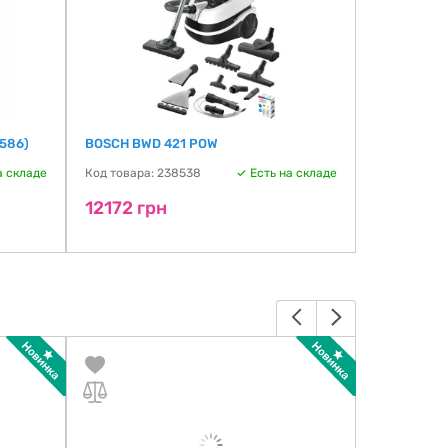
586)
BOSCH BWD 421 POW
THOMAS BR
788076
а складе
Код товара: 238538
Есть на складе
Код товара:
12172 грн
12369 г