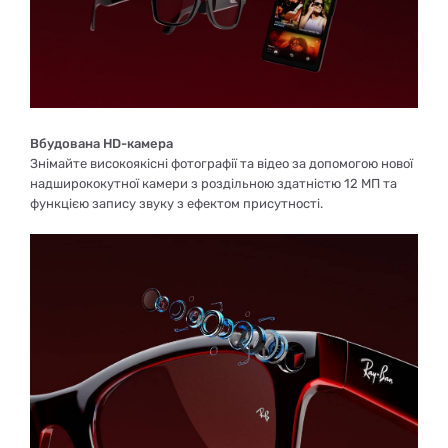
Вбудована HD-камера
Знімайте високоякісні фотографії та відео за допомогою нової
надширококутної камери з роздільною здатністю 12 МП та
функцією запису звуку з ефектом присутності.