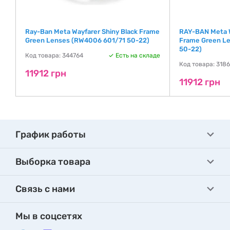
Ray-Ban Meta Wayfarer Shiny Black Frame
RAY-BAN Meta W
Green Lenses (RW4006 601/71 50-22)
Frame Green L
50-22)
Код товара: 344764
Есть на складе
де
Код товара: 318
11912 грн
11912 грн
График работы
Выборка товара
Связь с нами
Мы в соцсетях