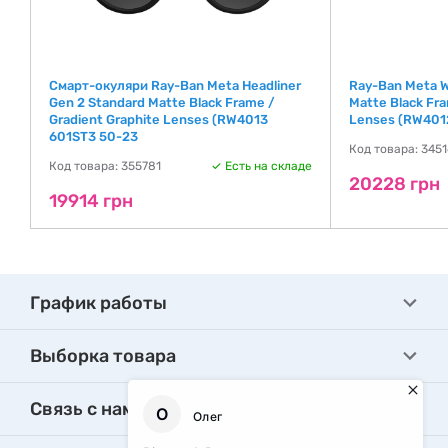
Смарт-окуляри Ray-Ban Meta Headliner
Ray-Ban Meta W
ns
Gen 2 Standard Matte Black Frame /
Matte Black Fra
Gradient Graphite Lenses (RW4013
Lenses (RW401
601ST3 50-23
де
Код товара: 345
Код товара: 355781
Есть на складе
20228 грн
19914 грн
График работы
Выборка товара
Связь с нами