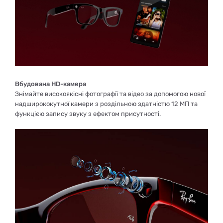
Вбудована HD-камера
Знімайте високоякісні фотографії та відео за допомогою нової
надширококутної камери з роздільною здатністю 12 МП та
функцією запису звуку з ефектом присутності.