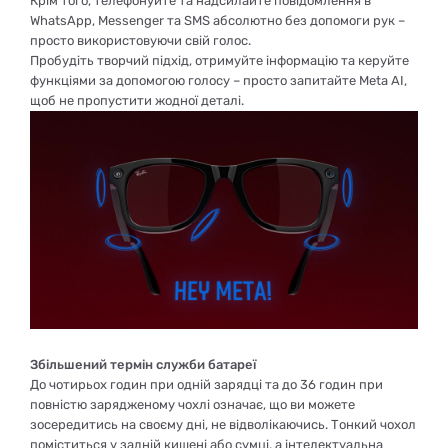
Крім того, телефонуйте та надсилайте повідомлення в
WhatsApp, Messenger та SMS абсолютно без допомоги рук –
просто використовуючи свій голос.
Пробудіть творчий підхід, отримуйте інформацію та керуйте
функціями за допомогою голосу – просто запитайте Meta AI,
щоб не пропустити жодної деталі.
Збільшений термін служби батареї
До чотирьох годин при одній зарядці та до 36 годин при
повністю зарядженому чохлі означає, що ви можете
зосередитись на своєму дні, не відволікаючись. Тонкий чохол
поміститься у задній кишені або сумці, а інтелектуальна