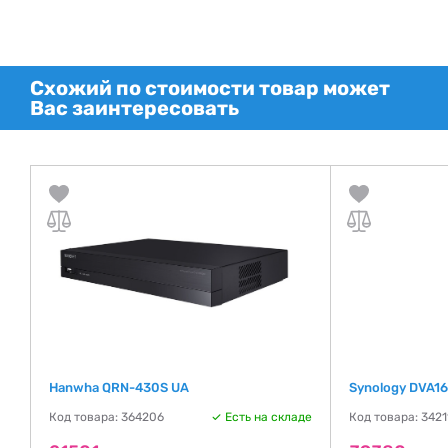
Схожий по стоимости товар может
Вас заинтересовать
Hanwha QRN-430S UA
Synology DVA1
де
Код товара: 364206
Есть на складе
Код товара: 3421