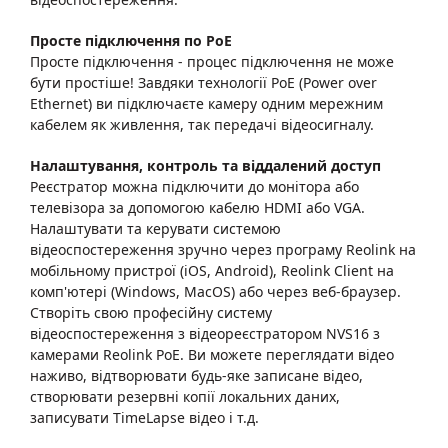
Просте підключення по PoE
Просте підключення - процес підключення не може
бути простіше! Завдяки технології PoE (Power over
Ethernet) ви підключаєте камеру одним мережним
кабелем як живлення, так передачі відеосигналу.
Налаштування, контроль та віддалений доступ
Реєстратор можна підключити до монітора або
телевізора за допомогою кабелю HDMI або VGA.
Налаштувати та керувати системою
відеоспостереження зручно через програму Reolink на
мобільному пристрої (iOS, Android), Reolink Client на
комп'ютері (Windows, MacOS) або через веб-браузер.
Створіть свою професійну систему
відеоспостереження з відеореєстратором NVS16 з
камерами Reolink PoE. Ви можете переглядати відео
наживо, відтворювати будь-яке записане відео,
створювати резервні копії локальних даних,
записувати TimeLapse відео і т.д.