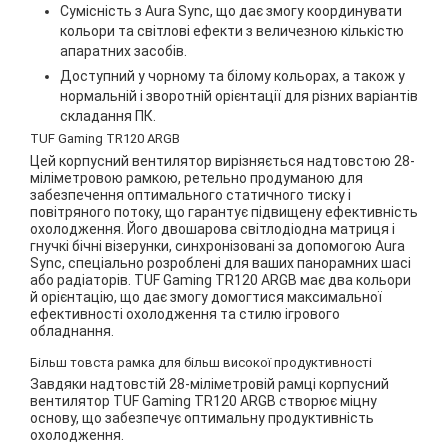
Сумісність з Aura Sync, що дає змогу координувати
кольори та світлові ефекти з величезною кількістю
апаратних засобів.
Доступний у чорному та білому кольорах, а також у
нормальній і зворотній орієнтації для різних варіантів
складання ПК.
TUF Gaming TR120 ARGB
Цей корпусний вентилятор вирізняється надтовстою 28-
міліметровою рамкою, ретельно продуманою для
забезпечення оптимального статичного тиску і
повітряного потоку, що гарантує підвищену ефективність
охолодження. Його двошарова світлодіодна матриця і
гнучкі бічні візерунки, синхронізовані за допомогою Aura
Sync, спеціально розроблені для ваших панорамних шасі
або радіаторів. TUF Gaming TR120 ARGB має два кольори
й орієнтацію, що дає змогу домогтися максимальної
ефективності охолодження та стилю ігрового
обладнання.
Більш товста рамка для більш високої продуктивності
Завдяки надтовстій 28-міліметровій рамці корпусний
вентилятор TUF Gaming TR120 ARGB створює міцну
основу, що забезпечує оптимальну продуктивність
охолодження.