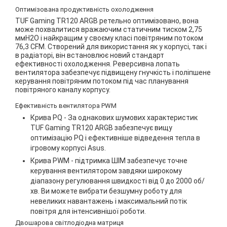
Оптимізована продуктивність охолодження
TUF Gaming TR120 ARGB ретельно оптимізовано, вона
може похвалитися вражаючим статичним тиском 2,75
ммH2O і найкращим у своєму класі повітряним потоком
76,3 CFM. Створений для використання як у корпусі, так і
в радіаторі, він встановлює новий стандарт
ефективності охолодження. Реверсивна лопать
вентилятора забезпечує підвищену гнучкість і поліпшене
керування повітряним потоком під час планування
повітряного каналу корпусу.
Ефективність вентилятора PWM
Крива PQ - За однакових шумових характеристик
TUF Gaming TR120 ARGB забезпечує вищу
оптимізацію PQ і ефективніше відведення тепла в
ігровому корпусі Asus.
Крива PWM - підтримка ШІМ забезпечує точне
керування вентилятором завдяки широкому
діапазону регулювання швидкості від 0 до 2000 об/
хв. Ви можете вибрати безшумну роботу для
невеликих навантажень і максимальний потік
повітря для інтенсивнішої роботи.
Двошарова світлодіодна матриця