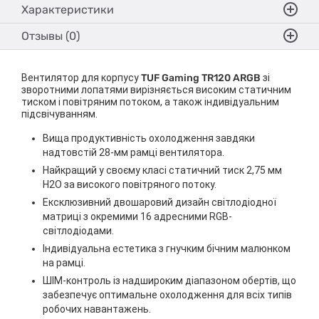
Характеристики
Отзывы (0)
Вентилятор для корпусу
TUF Gaming TR120 ARGB
зі
зворотними лопатями вирізняється високим статичним
тиском і повітряним потоком, а також індивідуальним
підсвічуванням.
Вища продуктивність охолодження завдяки
надтовстій 28-мм рамці вентилятора.
Найкращий у своєму класі статичний тиск 2,75 мм
H2O за високого повітряного потоку.
Ексклюзивний двошаровий дизайн світлодіодної
матриці з окремими 16 адресними RGB-
світлодіодами.
Індивідуальна естетика з гнучким бічним малюнком
на рамці.
ШІМ-контроль із надшироким діапазоном обертів, що
забезпечує оптимальне охолодження для всіх типів
робочих навантажень.