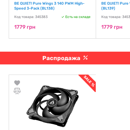
BE QUIET! Pure Wings 3 140 PWM High-
BE QUIET! Pure
Speed 3-Pack (BL138)
(BL139)
де
Код товара: 345383
Есть на складе
Код товара: 345
1779 грн
1779 грн
Распродажа