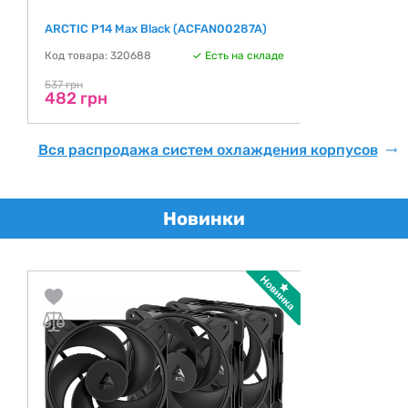
ARCTIC P14 Max Black (ACFAN00287A)
Код товара: 320688
Есть на складе
537 грн
482 грн
Вся распродажа систем охлаждения корпусов
Новинки